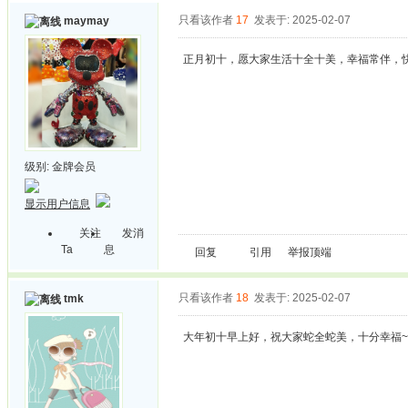
只看该作者
17
发表于: 2025-02-07
maymay
正月初十，愿大家生活十全十美，幸福常伴，
级别:
金牌会员
显示用户信息
关注
发消
Ta
息
回复
引用
举报
顶端
只看该作者
18
发表于: 2025-02-07
tmk
大年初十早上好，祝大家蛇全蛇美，十分幸福~