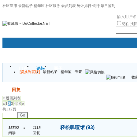
社区应用
最新帖子
精华区
社区服务
会员列表
统计排行
银行
每日签到
|帮助
记住
找
门户
论坛
圈子
书签
[切换到宽版]
最新帖子
精华区
袦褘效
收藏
校
发帖
回复
« 返回列表
«
1
2
3
4
5
6
»
共112页
Go
轻松叽喳馆 (93)
15502
1118
阅读
回复