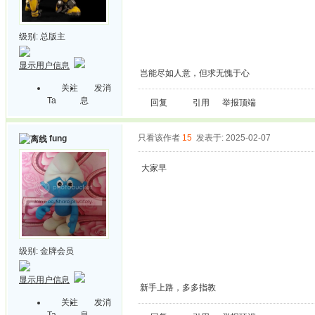
级别:
总版主
显示用户信息
岂能尽如人意，但求无愧于心
关注
发消
Ta
息
回复
引用
举报
顶端
只看该作者
15
发表于: 2025-02-07
fung
大家早
级别:
金牌会员
显示用户信息
新手上路，多多指教
关注
发消
Ta
息