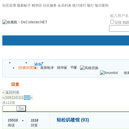
社区应用
最新帖子
精华区
社区服务
会员列表
统计排行
银行
每日签到
|帮助
记住
找
门户
论坛
圈子
书签
[切换到宽版]
最新帖子
精华区
袦褘效
收藏
校
发帖
回复
« 返回列表
«
109
110
111
112
»
共112页
Go
轻松叽喳馆 (93)
15510
1118
阅读
回复