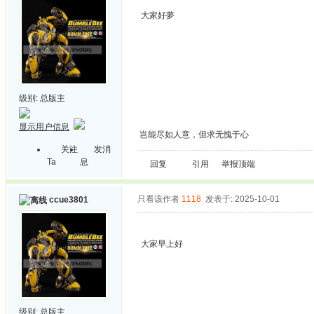
大家好夢
级别:
总版主
显示用户信息
岂能尽如人意，但求无愧于心
关注
发消
Ta
息
回复
引用
举报
顶端
只看该作者
1118
发表于: 2025-10-01
ccue3801
大家早上好
级别:
总版主