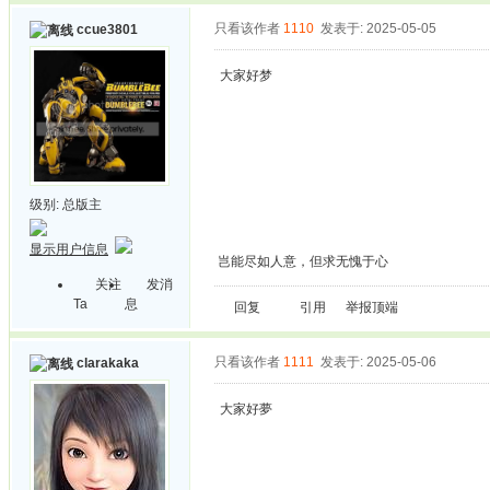
只看该作者
1110
发表于: 2025-05-05
ccue3801
大家好梦
级别:
总版主
显示用户信息
岂能尽如人意，但求无愧于心
关注
发消
Ta
息
回复
引用
举报
顶端
只看该作者
1111
发表于: 2025-05-06
clarakaka
大家好夢