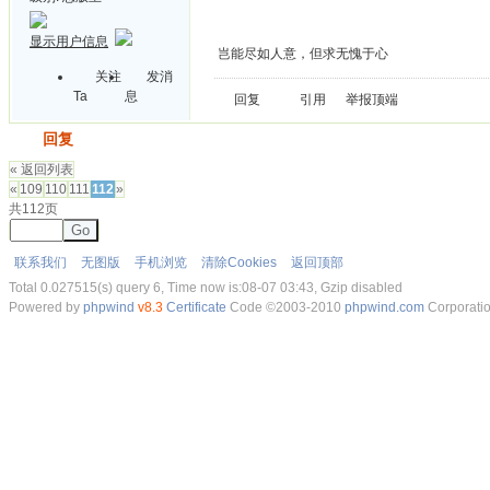
显示用户信息
岂能尽如人意，但求无愧于心
关注
发消
Ta
息
回复
引用
举报
顶端
发帖
回复
« 返回列表
«
109
110
111
112
»
共112页
Go
联系我们
无图版
手机浏览
清除Cookies
返回顶部
Total 0.027515(s) query 6, Time now is:08-07 03:43, Gzip disabled
Powered by
phpwind
v8.3
Certificate
Code ©2003-2010
phpwind.com
Corporati