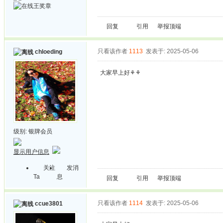
回复
引用
举报
顶端
只看该作者
1113
发表于: 2025-05-06
chloeding
大家早上好⚘⚘
级别:
银牌会员
显示用户信息
关注
发消
Ta
息
回复
引用
举报
顶端
只看该作者
1114
发表于: 2025-05-06
ccue3801