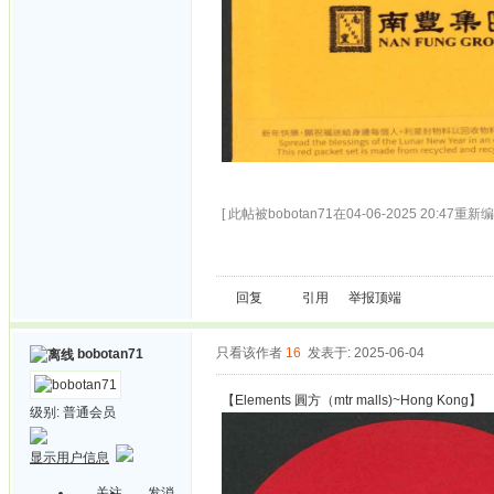
[ 此帖被bobotan71在04-06-2025 20:47重新编
回复
引用
举报
顶端
只看该作者
16
发表于: 2025-06-04
bobotan71
【Elements 圓方（mtr malls)~Hong Kong】
级别:
普通会员
显示用户信息
关注
发消