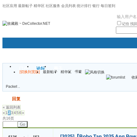
社区应用
最新帖子
精华区
社区服务
会员列表
统计排行
银行
每日签到
|帮助
记住
找
门户
论坛
圈子
书签
[切换到宽版]
最新帖子
精华区
袦褘效
收藏
校
Packet ..
发帖
回复
« 返回列表
«
1
2
3
4
5
6
»
共16页
Go
[2025]
【Bobo Tan 2025 Ang Po