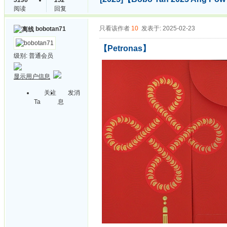
5136
152
阅读
回复
只看该作者
10
发表于: 2025-02-23
bobotan71
【Petronas】
级别:
普通会员
显示用户信息
关注
发消
Ta
息