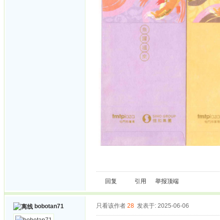
回复
引用
举报
顶端
只看该作者
28
发表于: 2025-06-06
bobotan71