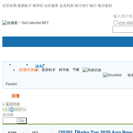
社区应用
最新帖子
精华区
社区服务
会员列表
统计排行
银行
每日签到
|帮助
记住
找
门户
论坛
圈子
书签
[切换到宽版]
最新帖子
精华区
袦褘效
收藏
校
Packet ..
发帖
回复
« 返回列表
«
1
2
3
4
5
6
7
»
共16页
Go
[2025]
【Bobo Tan 2025 Ang Po