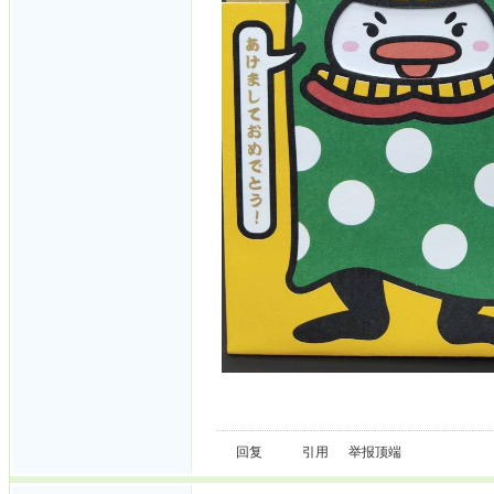
回复
引用
举报
顶端