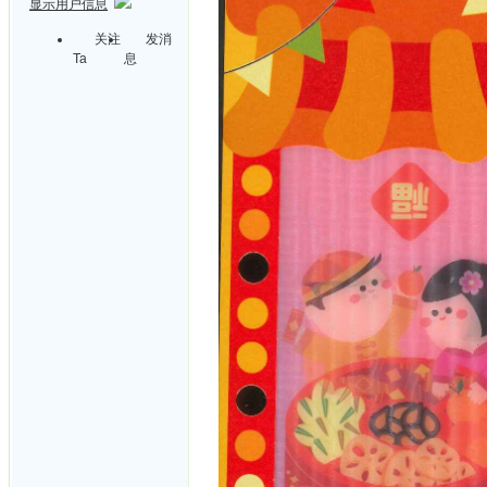
显示用户信息
关注
发消
Ta
息