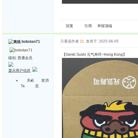
回复
引用
举报
顶端
只看该作者
21
发表于: 2025-06-05
bobotan71
【Genki Sushi 元气寿司~Hong Kong】
级别:
普通会员
显示用户信息
关注
发消
Ta
息