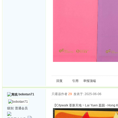
回复
引用
举报
顶端
只看该作者
29
发表于: 2025-06-06
bobotan71
【Citywalk 荃新天地 ~ Lai Yuen 荔园 - Hong 
级别:
普通会员