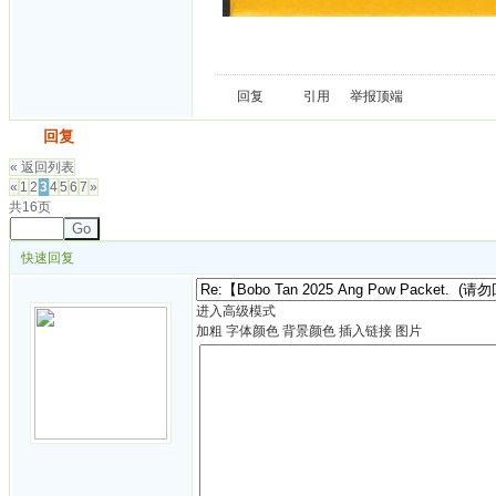
回复
引用
举报
顶端
发帖
回复
« 返回列表
«
1
2
3
4
5
6
7
»
共16页
Go
快速回复
进入高级模式
加粗
字体颜色
背景颜色
插入链接
图片