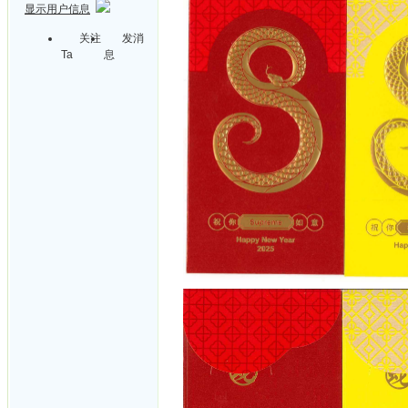
显示用户信息
关注
发消
Ta
息