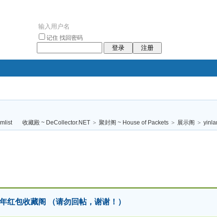
记住
找回密码
登录
注册
袥小袥
袦褘效
褔
袠袠袥眩褦
收藏殿 ~ DeCollector.NET
>
聚封阁 ~ House of Packets
>
展示阁
>
yinl
校
2025 蛇年红包收藏阁 （请勿回帖，谢谢！）