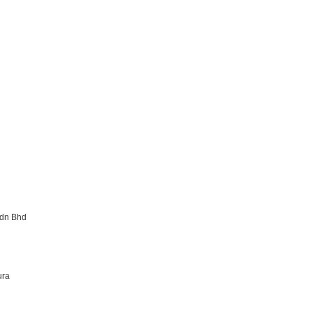
Sdn Bhd
ura