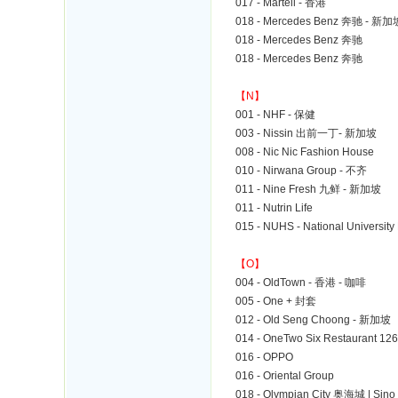
017 - Martell - 香港
018 - Mercedes Benz 奔驰 - 新加
018 - Mercedes Benz 奔驰
018 - Mercedes Benz 奔驰
【N】
001 - NHF - 保健
003 - Nissin 出前一丁- 新加坡
008 - Nic Nic Fashion House
010 - Nirwana Group - 不齐
011 - Nine Fresh 九鲜 - 新加坡
011 - Nutrin Life
015 - NUHS - National Universi
【O】
004 - OldTown - 香港 - 咖啡
005 - One + 封套
012 - Old Seng Choong - 新加坡
014 - OneTwo Six Restaurant
016 - OPPO
016 - Oriental Group
018 - Olympian City 奥海城 | S