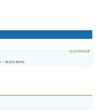
袨业目屑袇协通
碌袗
an ~~🌺2025 蛇年红 ..