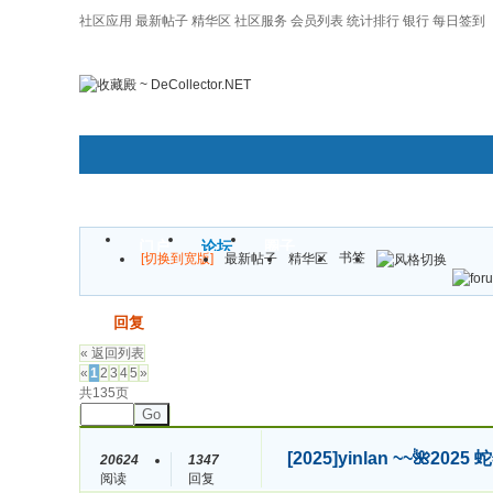
社区应用
最新帖子
精华区
社区服务
会员列表
统计排行
银行
每日签到
|帮助
门户
论坛
圈子
书签
[切换到宽版]
最新帖子
精华区
发帖
回复
« 返回列表
«
1
2
3
4
5
»
共135页
Go
[2025]
yinlan ~~🌺
20624
1347
阅读
回复