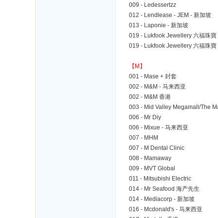
009 - Ledessertzz
012 - Lendlease - JEM - 新加坡
013 - Laponie - 新加坡
019 - Lukfook Jewellery 六福珠寶 
019 - Lukfook Jewellery 六福珠寶
【M】
001 - Mase + 封套
002 - M&M - 马来西亚
002 - M&M 香港
003 - Mid Valley Megamall/The 
006 - Mr Diy
006 - Mixue - 马来西亚
007 - MHM
007 - M Dental Clinic
008 - Mamaway
009 - MVT Global
011 - Mitsubishi Electric
014 - Mr Seafood 海产先生
014 - Mediacorp - 新加坡
016 - Mcdonald's - 马来西亚