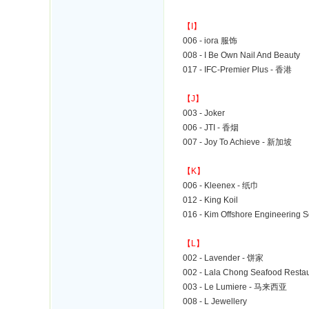
【I】
006 - iora 服饰
008 - I Be Own Nail And Beauty
017 - IFC-Premier Plus - 香港
【J】
003 - Joker
006 - JTI - 香烟
007 - Joy To Achieve - 新加坡
【K】
006 - Kleenex - 纸巾
012 - King Koil
016 - Kim Offshore Engineering 
【L】
002 - Lavender - 饼家
002 - Lala Chong Seafood Resta
003 - Le Lumiere - 马来西亚
008 - L Jewellery