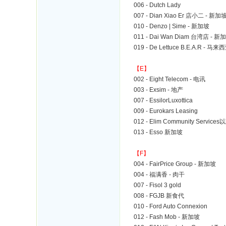
006 - Dutch Lady
007 - Dian Xiao Er 店小二 - 新加
010 - Denzo | Sime - 新加坡
011 - Dai Wan Diam 台湾店 - 新
019 - De Lettuce B.E.A.R - 马来
【E】
002 - Eight Telecom - 电讯
003 - Exsim - 地产
007 - EssilorLuxottica
009 - Eurokars Leasing
012 - Elim Community Servi
013 - Esso 新加坡
【F】
004 - FairPrice Group - 新加坡
004 - 福满香 - 肉干
007 - Fisol 3 gold
008 - FGJB 新食代
010 - Ford Auto Connexion
012 - Fash Mob - 新加坡