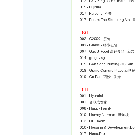
012 - F&N King‘s Ice Cream | Tas
015 - Fujifilm
017 - Farcent - 不齐
017 - Forum The Shopping Ma
【G】
002 - G2000 - 服饰
003 - Guess - 服饰包包
007 - Gao Ji Food 高记食品 - 新
014 - go.gov.sg
015 - Gan Seng Printing (M) Sdn.
018 - Grand Century Place 
019 - Go Park 西沙 - 香港
【H】
001 - Hyundai
001 - 合顺成饼家
008 - Happy Family
010 - Harvey Norman - 新加坡
012 - HH Boom
016 - Housing & Development B
017 - HomePro