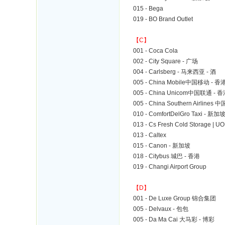
015 - Bega
019 - BO Brand Outlet
【C】
001 - Coca Cola
002 - City Square - 广场
004 - Carlsberg - 马来西亚 - 酒
005 - China Mobile中国移动 - 香
005 - China Unicom中国联通 - 香
005 - China Southern Airlin
010 - ComfortDelGro Taxi - 新加
013 - Cs Fresh Cold Storage | 
013 - Caltex
015 - Canon - 新加坡
018 - Citybus 城巴 - 香港
019 - Changi Airport Group
【D】
001 - De Luxe Group 锦合集团
005 - Delvaux - 包包
005 - Da Ma Cai 大马彩 - 博彩