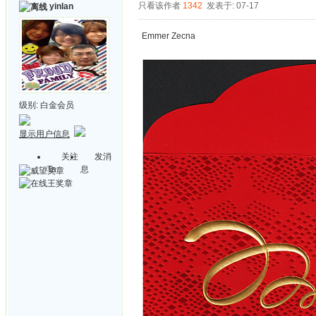
只看该作者
1342
发表于: 07-17
yinlan
Emmer Zecna
级别:
白金会员
显示用户信息
关注
发消
Ta
息