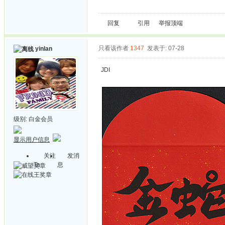
回复
引用
举报
顶端
只看该作者
1347
发表于: 07-28
yinlan
JDI
级别:
白金会员
显示用户信息
关注
发消
Ta
息