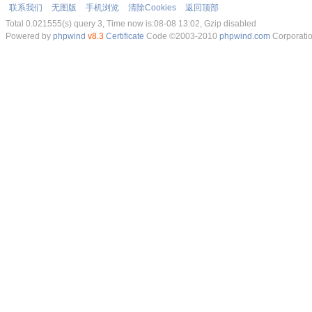
联系我们
无图版
手机浏览
清除Cookies
返回顶部
Total 0.021555(s) query 3, Time now is:08-08 13:02, Gzip disabled
Powered by
phpwind
v8.3
Certificate
Code ©2003-2010
phpwind.com
Corporati