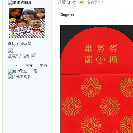
只看该作者
1341
发表于: 07-11
yinlan
Kingston
级别:
白金会员
显示用户信息
关注
发消
Ta
息