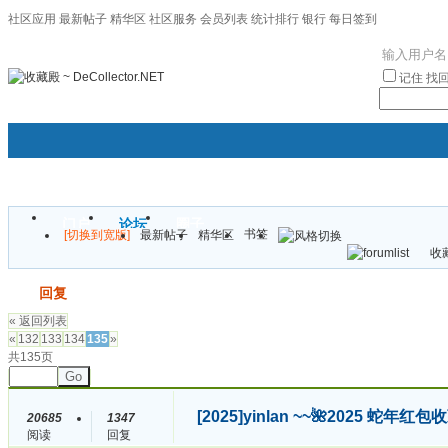
社区应用
最新帖子
精华区
社区服务
会员列表
统计排行
银行
每日签到
|帮助
记住
找
门户
论坛
圈子
书签
[切换到宽版]
最新帖子
精华区
袦褘效
收藏
校
发帖
回复
« 返回列表
«
132
133
134
135
»
共135页
Go
[2025]
yinlan ~~🌺2025 蛇
20685
1347
阅读
回复