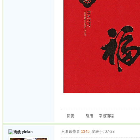
回复
引用
举报
顶端
只看该作者
1345
发表于: 07-28
yinlan