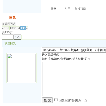
回复
引用
举报
顶端
发帖
回复
« 返回列表
«
132
133
134
135
»
共135页
Go
快速回复
进入高级模式
加粗
字体颜色
背景颜色
插入链接
图片
提 交
回复后跳转到最后一页