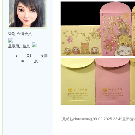
级别:
金牌会员
显示用户信息
关注
发消
Ta
息
[ 此帖被clarakaka在09-02-2025 23:49重新编辑