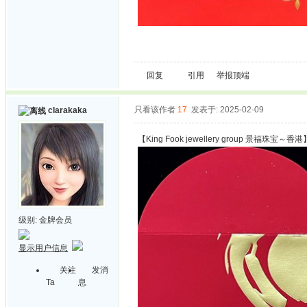
回复
引用
举报
顶端
只看该作者
17
发表于: 2025-02-09
clarakaka
【King Fook jewellery group 景福珠宝～香港
级别:
金牌会员
显示用户信息
关注
发消
Ta
息