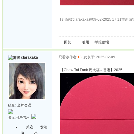
[ 此帖被clarakaka在09-02-2025 17:11重新编辑
回复
引用
举报
顶端
只看该作者
13
发表于: 2025-02-09
clarakaka
【Chow Tai Fook 周大福～香港】2025
级别:
金牌会员
显示用户信息
关注
发消
Ta
息