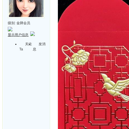
级别:
金牌会员
显示用户信息
关注
发消
Ta
息