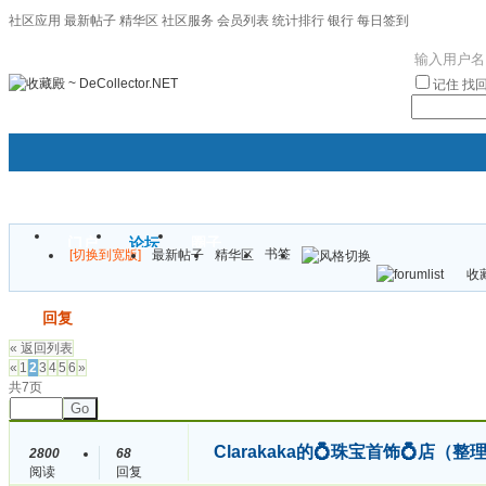
社区应用
最新帖子
精华区
社区服务
会员列表
统计排行
银行
每日签到
|帮助
记住
找
门户
论坛
圈子
书签
[切换到宽版]
最新帖子
精华区
袦褘效
收藏
校
发帖
回复
« 返回列表
«
1
2
3
4
5
6
»
共7页
Go
Clarakaka的💍珠宝首饰💍店
2800
68
阅读
回复