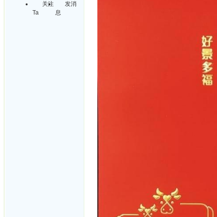
关注
发消
Ta
息