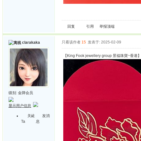
回复
引用
举报
顶端
只看该作者
15
发表于: 2025-02-09
clarakaka
【King Fook jewellery group 景福珠寶~香港
级别:
金牌会员
显示用户信息
关注
发消
Ta
息