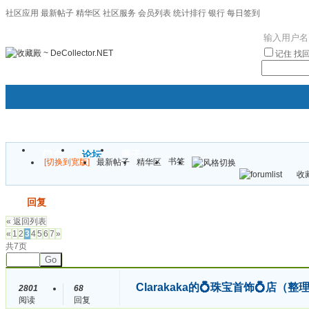
社区应用
最新帖子
精华区
社区服务
会员列表
统计排行
银行
每日签到
|帮助
记住
找
门户
论坛
圈子
书签
[切换到宽版]
最新帖子
精华区
袦褘效
收藏
校
发帖
回复
« 返回列表
«
1
2
3
4
5
6
7
»
共7页
Go
Clarakaka的💍珠宝首饰💍店
2801
68
阅读
回复