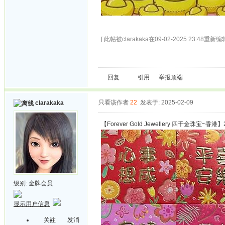
[ 此帖被clarakaka在09-02-2025 23:48重新编辑
回复
引用
举报
顶端
只看该作者
22
发表于: 2025-02-09
clarakaka
【Forever Gold Jewellery 四千金珠宝~香港】
级别:
金牌会员
显示用户信息
关注
发消