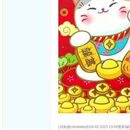
[ 此帖被clarakaka在09-02-2025 23:48重新编辑