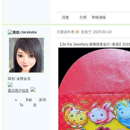
回复
引用
举报
顶端
只看该作者
36
发表于: 2025-02-10
clarakaka
【Jin Fai Jewellery 展輝珠寳金行~香港】201
级别:
金牌会员
显示用户信息
关注
发消
Ta
息