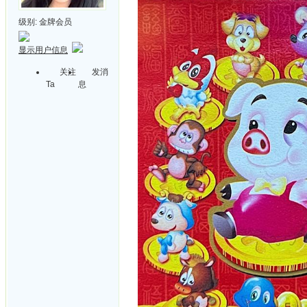
级别:
金牌会员
显示用户信息
关注
发消
Ta
息