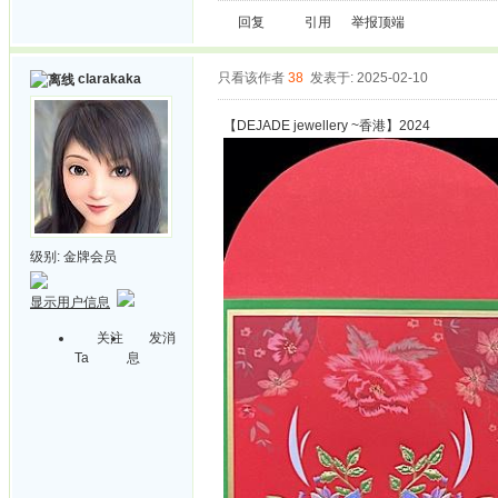
回复
引用
举报
顶端
只看该作者
38
发表于: 2025-02-10
clarakaka
【DEJADE jewellery ~香港】2024
级别:
金牌会员
显示用户信息
关注
发消
Ta
息