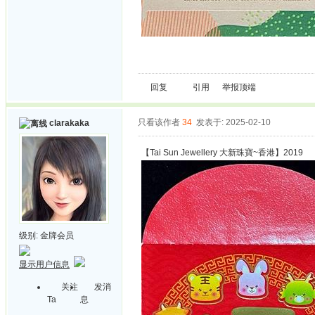
回复
引用
举报
顶端
只看该作者
34
发表于: 2025-02-10
clarakaka
【Tai Sun Jewellery 大新珠寶~香港】2019
级别:
金牌会员
显示用户信息
关注
发消
Ta
息