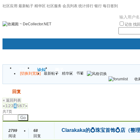
社区应用
最新帖子
精华区
社区服务
会员列表
统计排行
银行
每日签到
|帮助
记住
找
门户
论坛
圈子
书签
[切换到宽版]
最新帖子
精华区
袦褘效
收藏
校
发帖
回复
« 返回列表
«
1
2
3
4
5
6
7
»
共7页
Go
Clarakaka的💍珠宝首饰💍店
2799
68
阅读
回复