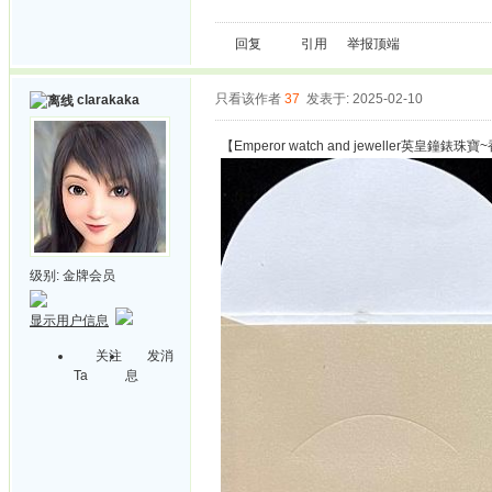
回复
引用
举报
顶端
只看该作者
37
发表于: 2025-02-10
clarakaka
【Emperor watch and jeweller英皇鐘錶珠
级别:
金牌会员
显示用户信息
关注
发消
Ta
息