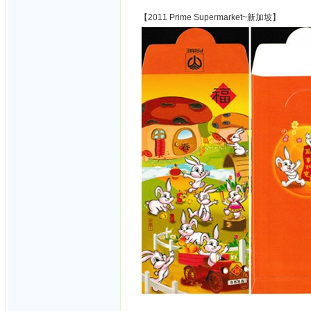
【2011 Prime Supermarket~新加坡】