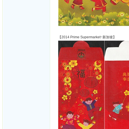
【2014 Prime Supermarket~新加坡】