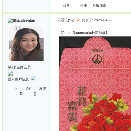
回复
引用
举报
顶端
只看该作者
32
发表于: 2025-04-22
Eleentan
【Prime Supermarket~新加坡】
级别:
金牌会员
显示用户信息
关注
发消
Ta
息