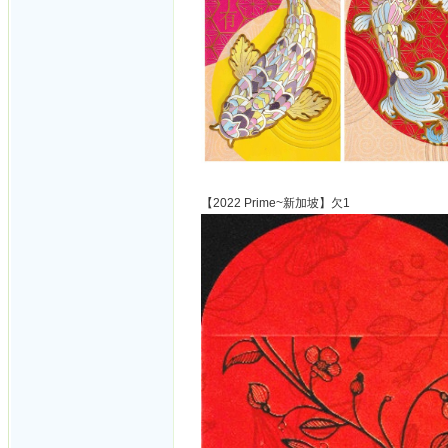
【2022 Prime~新加坡】欠1