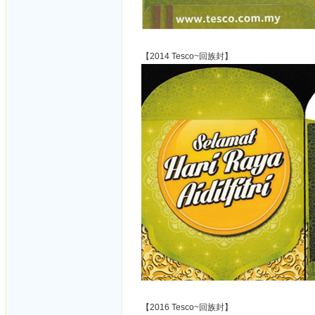
【2014 Tesco~回族封】
【2016 Tesco~回族封】