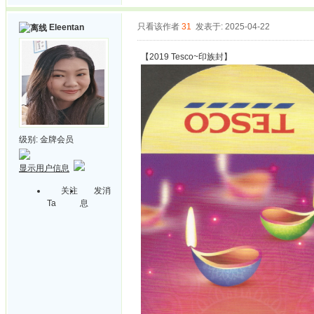
只看该作者
31
发表于: 2025-04-22
Eleentan
【2019 Tesco~印族封】
级别:
金牌会员
显示用户信息
关注
发消
Ta
息