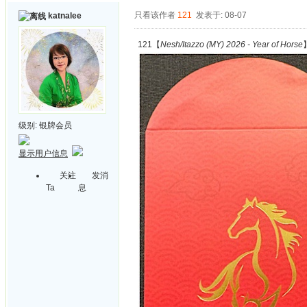
只看该作者
121
发表于: 08-07
katnalee
121【
Nesh/Itazzo (MY) 2026 - Year of Horse
级别:
银牌会员
显示用户信息
关注
发消
Ta
息