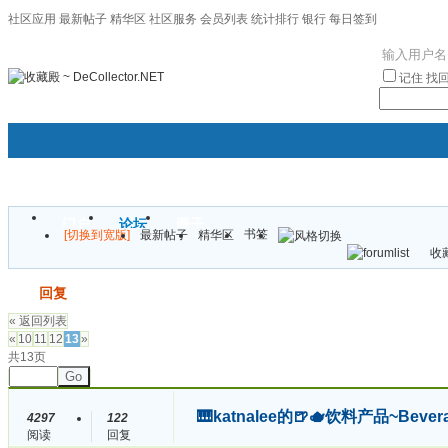
社区应用
最新帖子
精华区
社区服务
会员列表
统计排行
银行
每日签到
|帮助
记住
找
门户
论坛
圈子
书签
[切换到宽版]
最新帖子
精华区
袦褘效
收藏
校
发帖
回复
« 返回列表
«
10
11
12
13
»
共13页
Go
🎹katnalee的🍺🫖饮料产品~Beve
4297
122
阅读
回复