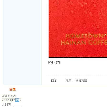
IMG - 278
回复
引用
举报
顶端
发帖
回复
« 返回列表
«
10
11
12
13
»
共13页