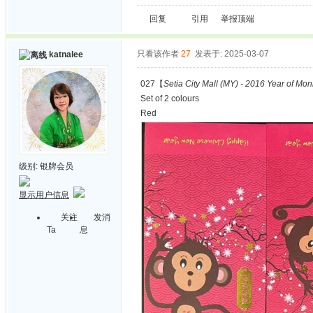
回复
引用
举报
顶端
只看该作者
27
发表于: 2025-03-07
katnalee
027【
Setia City Mall (MY) - 2016 Year of Mo
Set of 2 colours
Red
级别:
银牌会员
显示用户信息
关注
发消
Ta
息