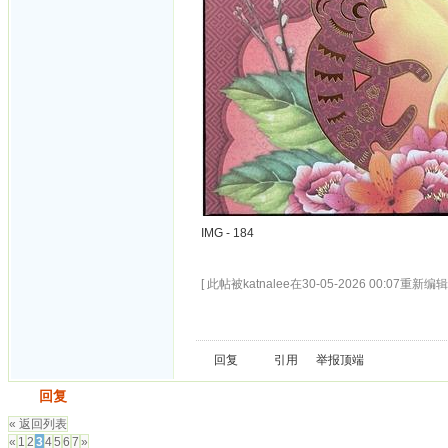
IMG - 184
[ 此帖被katnalee在30-05-2026 00:07重新编辑 
回复
引用
举报
顶端
发帖
回复
« 返回列表
«
1
2
3
4
5
6
7
»