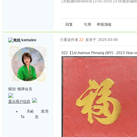
[ 此帖被katnalee在13-05-2026 23:06重新编辑 
回复
引用
举报
顶端
只看该作者
22
发表于: 2025-03-06
katnalee
022【
1st Avenue Penang (MY) - 2013 Year o
级别:
银牌会员
显示用户信息
关注
发消
Ta
息