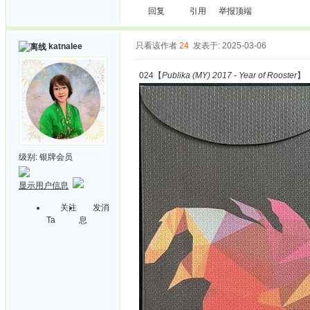
回复
引用
举报
顶端
只看该作者
24
发表于: 2025-03-06
katnalee
024【
Publika (MY) 2017 - Year of Rooster
】
级别:
银牌会员
显示用户信息
关注
发消
Ta
息