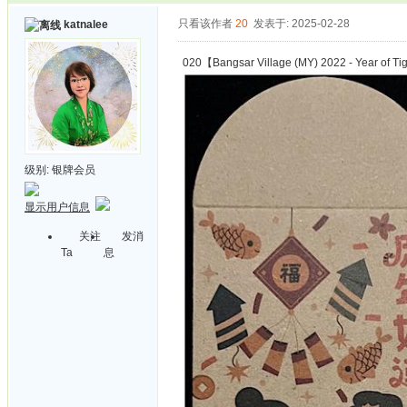
只看该作者
20
发表于: 2025-02-28
katnalee
020【Bangsar Village (MY) 2022 - Year of T
级别:
银牌会员
显示用户信息
关注
发消
Ta
息