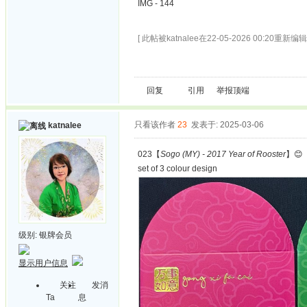
IMG - 144
[ 此帖被katnalee在22-05-2026 00:20重新编辑 
回复
引用
举报
顶端
只看该作者
23
发表于: 2025-03-06
katnalee
023【
Sogo (MY) - 2017 Year of Rooster
】😊
set of 3 colour design
级别:
银牌会员
显示用户信息
关注
发消
Ta
息