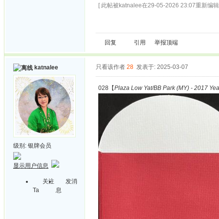
[ 此帖被katnalee在29-05-2026 23:07重新编辑 
回复
引用
举报
顶端
只看该作者
28
发表于: 2025-03-07
katnalee
028【
Plaza Low Yat/BB Park (MY) - 2017 Yea
级别:
银牌会员
显示用户信息
关注
发消
Ta
息