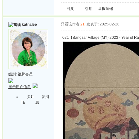
回复
引用
举报
顶端
只看该作者
21
发表于: 2025-02-28
katnalee
021【Bangsar Village (MY) 2023 - Year of R
级别:
银牌会员
显示用户信息
关注
发消
Ta
息