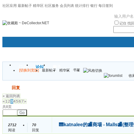
社区应用
最新帖子
精华区
社区服务
会员列表
统计排行
银行
每日签到
|帮助
记住
找
门户
论坛
圈子
书签
[切换到宽版]
最新帖子
精华区
袦褘效
收藏
校
发帖
回复
« 返回列表
«
1
2
3
4
5
6
7
»
共8页
Go
🎹katnalee的🏬商場 - Malls🏬
2712
70
阅读
回复