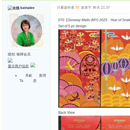
只看该作者
70
发表于: 昨天 21:37
katnalee
070【
Sunway Malls (MY) 2025 - Year of Sna
Set of 5 pc design
级别:
银牌会员
显示用户信息
关注
发消
Ta
息
Back View