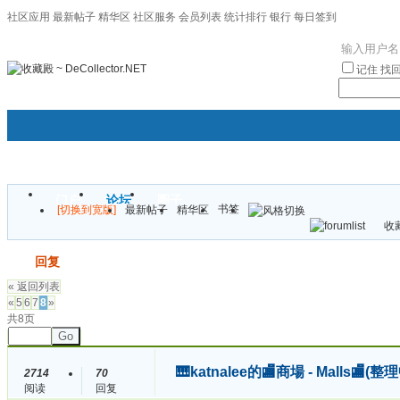
社区应用
最新帖子
精华区
社区服务
会员列表
统计排行
银行
每日签到
|帮助
记住
找
门户
论坛
圈子
书签
[切换到宽版]
最新帖子
精华区
袦褘效
收藏
校
发帖
回复
« 返回列表
«
5
6
7
8
»
共8页
Go
🎹katnalee的🏬商場 - Malls🏬
2714
70
阅读
回复