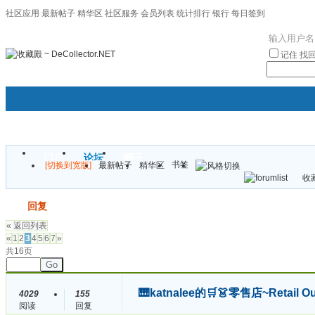
社区应用
最新帖子
精华区
社区服务
会员列表
统计排行
银行
每日签到
|帮助
记住
找
门户
论坛
圈子
书签
[切换到宽版]
最新帖子
精华区
袦褘效
收藏
校
发帖
回复
« 返回列表
«
1
2
3
4
5
6
7
»
共16页
Go
🎹katnalee的🛒👗零售店~Retail 
4029
155
阅读
回复