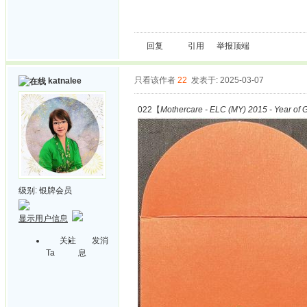
回复
引用
举报
顶端
只看该作者
22
发表于: 2025-03-07
katnalee
022【
Mothercare - ELC (MY) 2015 - Year of 
级别:
银牌会员
显示用户信息
关注
发消
Ta
息