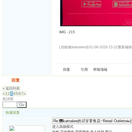
IMG - 215
[ 此帖被katnalee在01-06-2026 15:22重新编辑 
回复
引用
举报
顶端
发帖
回复
« 返回列表
«
1
2
3
4
5
6
7
»
共16页
Go
快速回复
进入高级模式