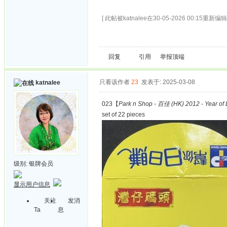
[ 此帖被katnalee在30-05-2026 00:15重新编辑 
回复
引用
举报
顶端
只看该作者
23
发表于: 2025-03-08
katnalee
023【
Park n Shop - 百佳 (HK) 2012 - Year of
set of 22 pieces
级别:
银牌会员
显示用户信息
关注
发消
Ta
息