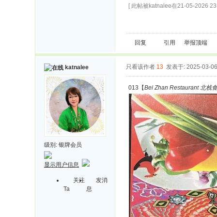
[ 此帖被katnalee在21-05-2026 2
回复
引用
举报
顶端
只看该作者
13
发表于: 2025-03-0
katnalee
013【
Bei Zhan Restaurant 北栈食馆
级别:
银牌会员
显示用户信息
关注
发消
Ta
息