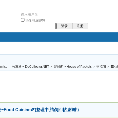
记住
找回密码
登录
注册
袥小袥
袦褘效
褔
袠袠袥眩褦
收藏殿 ~ DeCollector.NET
>
聚封阁 ~ House of Packets
>
交流阁
>
🎹ka
校
飪~Food Cuisine🍕(整理中,請勿回帖,谢谢!)