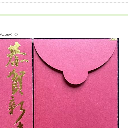
6
 Monkey
】😊