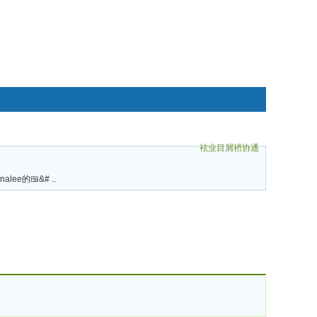
袨业目屑袇协通
碌袗
tnalee的🍱&# ..