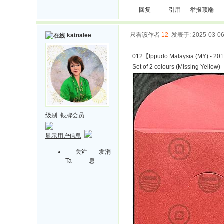
回复
引用
举报
顶端
只看该作者
12
发表于: 2025-03-0
katnalee
012【Ippudo Malaysia (MY) - 201
Set of 2 colours (Missing Yellow)
级别:
银牌会员
显示用户信息
关注
发消
Ta
息