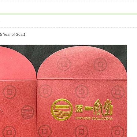
6
5 Year of Goat】