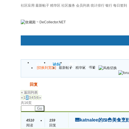
社区应用
最新帖子
精华区
社区服务
会员列表
统计排行
银行
每日签到
|帮助
门户
论坛
圈子
书签
[切换到宽版]
最新帖子
精华区
发帖
回复
« 返回列表
«
1
2
3
4
5
6
»
共16页
Go
🎹katnalee的🍱🍟美食烹
4510
159
阅读
回复