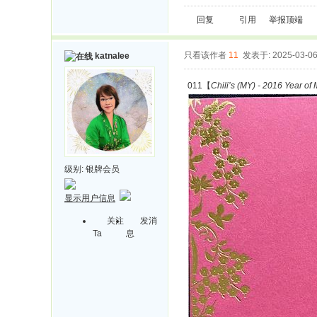
回复
引用
举报
顶端
只看该作者
11
发表于: 2025-03-0
katnalee
011【
Chili’s (MY) - 2016 Year of
级别:
银牌会员
显示用户信息
关注
发消
Ta
息