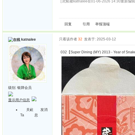
[ 此帖被katnalee在01-06-2026 14:30重新编辑 
回复
引用
举报
顶端
只看该作者
32
发表于: 2025-03-12
katnalee
032【Super Dining (MY) 2013 - Year of Sna
级别:
银牌会员
显示用户信息
关注
发消
Ta
息