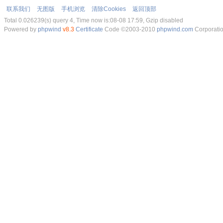
联系我们
无图版
手机浏览
清除Cookies
返回顶部
Total 0.026239(s) query 4, Time now is:08-08 17:59, Gzip disabled
Powered by
phpwind
v8.3
Certificate
Code ©2003-2010
phpwind.com
Corporati