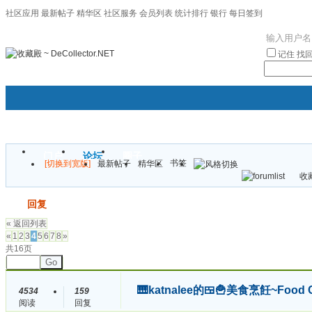
社区应用
最新帖子
精华区
社区服务
会员列表
统计排行
银行
每日签到
|帮助
记住
找
门户
论坛
圈子
书签
[切换到宽版]
最新帖子
精华区
袦褘效
收藏
校
发帖
回复
« 返回列表
«
1
2
3
4
5
6
7
8
»
共16页
Go
🎹katnalee的🍱🍟美食烹飪~Food
4534
159
阅读
回复