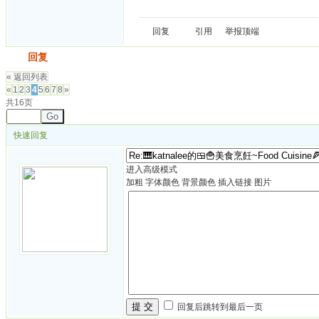
回复
引用
举报
顶端
发帖
回复
« 返回列表
«
1
2
3
4
5
6
7
8
»
共16页
Go
快速回复
进入高级模式
加粗
字体颜色
背景颜色
插入链接
图片
提 交
回复后跳转到最后一页