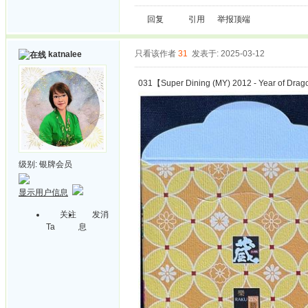
回复
引用
举报
顶端
只看该作者
31
发表于: 2025-03-12
katnalee
031【Super Dining (MY) 2012 - Year of Dra
级别:
银牌会员
显示用户信息
关注
发消
Ta
息