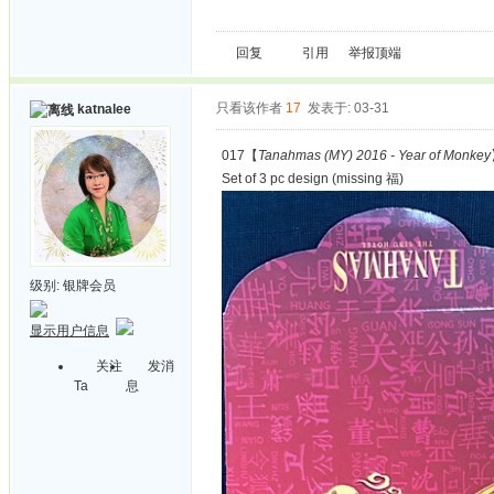
回复
引用
举报
顶端
只看该作者
17
发表于: 03-31
katnalee
017【
Tanahmas (MY) 2016 - Year of Monkey
Set of 3 pc design (missing 福)
级别:
银牌会员
显示用户信息
关注
发消
Ta
息