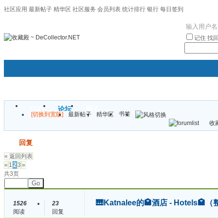
社区应用
最新帖子
精华区
社区服务
会员列表
统计排行
银行
每日签到
|帮助
记住
找
门户
论坛
圈子
书签
[切换到宽版]
最新帖子
精华区
袦褘效
收藏
校
发帖
回复
« 返回列表
«
1
2
3
»
共3页
Go
🎹Katnalee的🏩酒店 - Hote
1526
23
阅读
回复