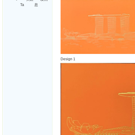
Ta
息
Design 1