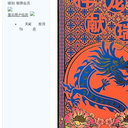
级别:
银牌会员
显示用户信息
关注
发消
Ta
息