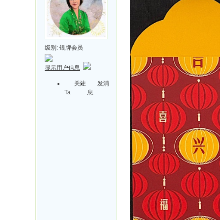
级别:
银牌会员
显示用户信息
关注
发消
Ta
息