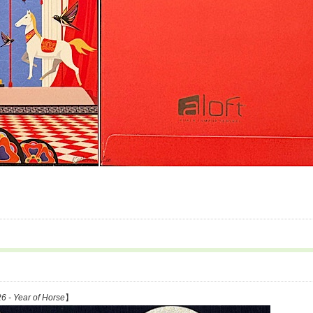
6 - Year of Horse
】