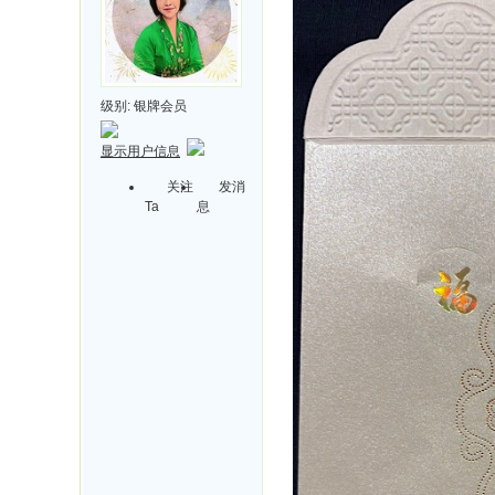
级别:
银牌会员
显示用户信息
关注
发消
Ta
息