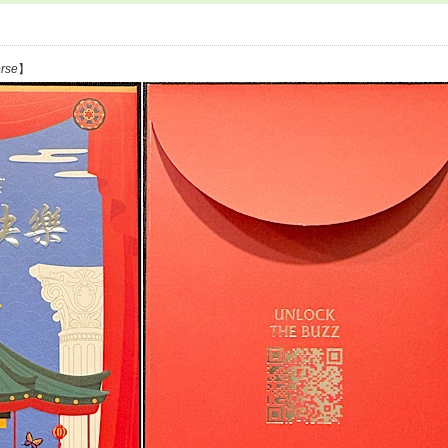
orse
】