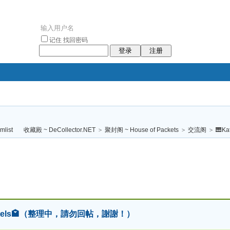
记住
找回密码
登录
注册
袥小袥
袦褘效
褔
袠袠袥眩褦
收藏殿 ~ DeCollector.NET
>
聚封阁 ~ House of Packets
>
交流阁
>
🎹Ka
校
- Hotels🏩（整理中，請勿回帖，謝謝！）