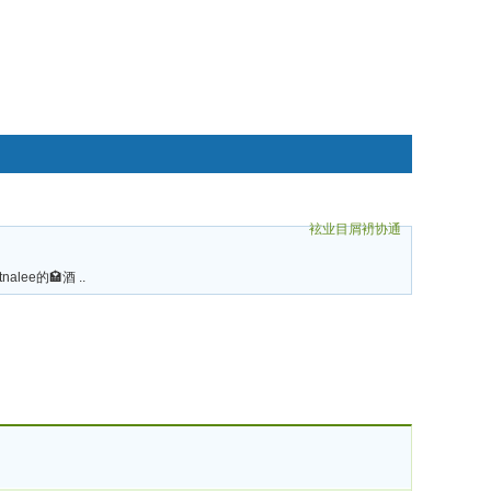
袨业目屑袇协通
碌袗
tnalee的🏩酒 ..