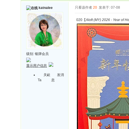
只看该作者
20
发表于: 07-08
katnalee
020【
Aloft (MY) 2026 - Year of H
级别:
银牌会员
显示用户信息
关注
发消
Ta
息