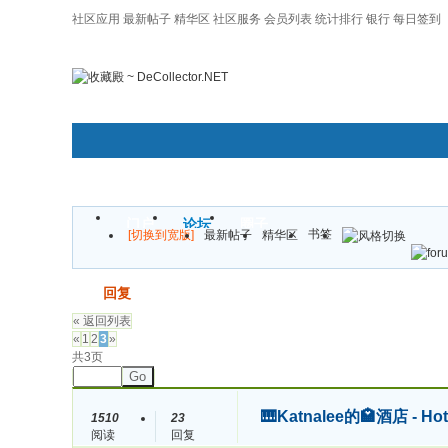
社区应用
最新帖子
精华区
社区服务
会员列表
统计排行
银行
每日签到
|帮助
门户
论坛
圈子
书签
[切换到宽版]
最新帖子
精华区
发帖
回复
« 返回列表
«
1
2
3
»
共3页
Go
🎹Katnalee的🏩酒店 
1510
23
阅读
回复