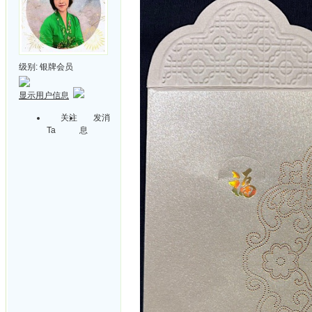
级别:
银牌会员
显示用户信息
关注
发消
Ta
息