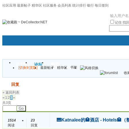
社区应用
最新帖子
精华区
社区服务
会员列表
统计排行
银行
每日签到
|帮助
记住
找
门户
论坛
圈子
书签
[切换到宽版]
最新帖子
精华区
袦褘效
收藏
校
发帖
回复
« 返回列表
«
1
2
3
»
共3页
Go
🎹Katnalee的🏩酒店 - Hote
1514
23
阅读
回复