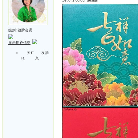
Set of 2 colour design
级别:
银牌会员
显示用户信息
关注
发消
Ta
息