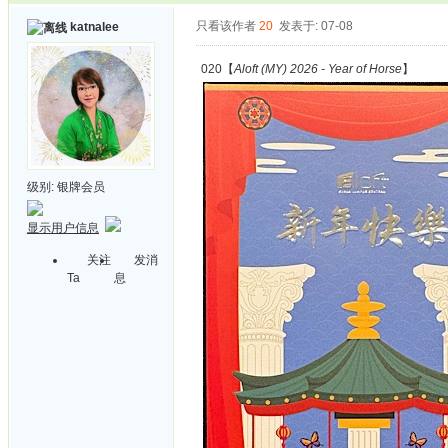
只看该作者
20
发表于: 07-08
katnalee
020【
Aloft (MY) 2026 - Year of Horse
】
级别:
银牌会员
显示用户信息
关注
发消
Ta
息