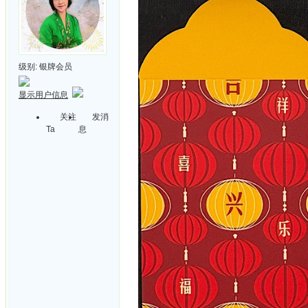
级别:
银牌会员
显示用户信息
关注
发消
Ta
息