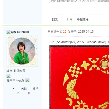
[ 此帖被katnalee在02-06-2026 18:08重新编辑 
回复
引用
举报
顶端
只看该作者
22
发表于: 2025-04-15
katnalee
022【
Solarvest (MY) 2025 - Year of Snake
】
级别:
银牌会员
显示用户信息
关注
发消
Ta
息