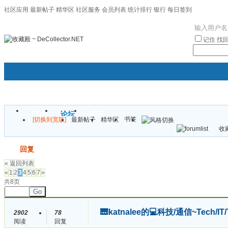
社区应用
最新帖子
精华区
社区服务
会员列表
统计排行
银行
每日签到
|帮助
记住
找
门户
论坛
圈子
书签
[切换到宽版]
最新帖子
精华区
袦褘效
收藏
校
发帖
回复
« 返回列表
«
1
2
3
4
5
6
7
»
共8页
Go
🎹katnalee的💻科技/通信~Tech/I
2902
78
阅读
回复