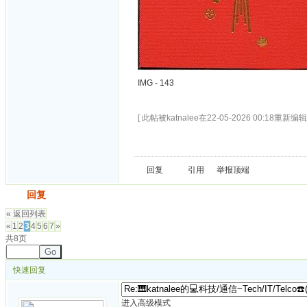
IMG - 143
[ 此帖被katnalee在22-05-2026 00:18重新编辑 
回复
引用
举报
顶端
发帖
回复
« 返回列表
«
1
2
3
4
5
6
7
»
共8页
Go
快速回复
进入高级模式