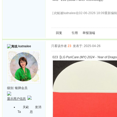
[ 此帖被katnalee在02-06-2026 18:09重新编辑 
回复
引用
举报
顶端
只看该作者
23
发表于: 2025-04-26
katnalee
023【
LG PuriCare (MY) 2024 - Year of Drag
级别:
银牌会员
显示用户信息
关注
发消
Ta
息