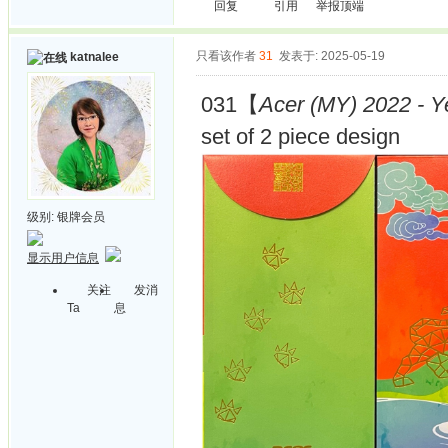
回复
引用
举报
顶端
只看该作者
31
发表于: 2025-05-19
katnalee
031【
Acer (MY) 2022 - Ye
set of 2 piece design
级别:
银牌会员
显示用户信息
关注
发消
Ta
息