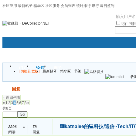
社区应用
最新帖子
精华区
社区服务
会员列表
统计排行
银行
每日签到
|帮助
记住
找
门户
论坛
圈子
书签
[切换到宽版]
最新帖子
精华区
袦褘效
收藏
校
发帖
回复
« 返回列表
«
1
2
3
4
5
6
7
8
»
共8页
Go
🎹katnalee的💻科技/通信~Tech/I
2896
78
阅读
回复