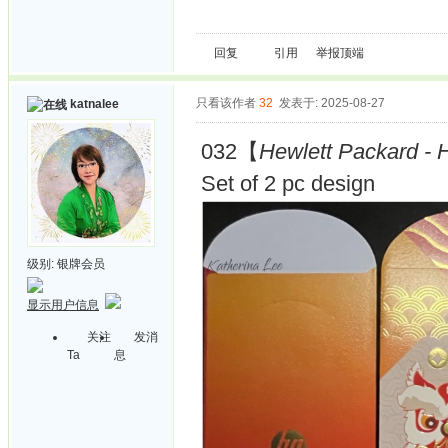
回复
引用
举报
顶端
只看该作者
32
发表于: 2025-08-27
katnalee
032【
Hewlett Packard - 
Set of 2 pc design
级别:
银牌会员
显示用户信息
关注
发消
Ta
息