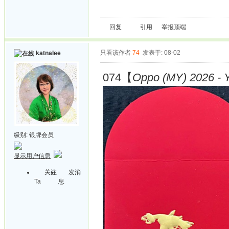
回复
引用
举报
顶端
只看该作者
74
发表于: 08-02
katnalee
074【
Oppo (MY) 2026 - Y
级别:
银牌会员
显示用户信息
关注
发消
Ta
息