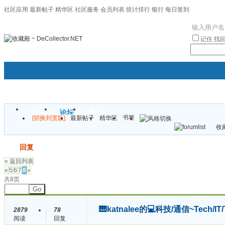
社区应用
最新帖子
精华区
社区服务
会员列表
统计排行
银行
每日签到
|帮助
记住
找
门户
论坛
圈子
书签
[切换到宽版]
最新帖子
精华区
袦褘效
收藏
校
发帖
回复
« 返回列表
«
5
6
7
8
»
共8页
Go
🎹katnalee的💻科技/通信~Tech/I
2879
78
阅读
回复