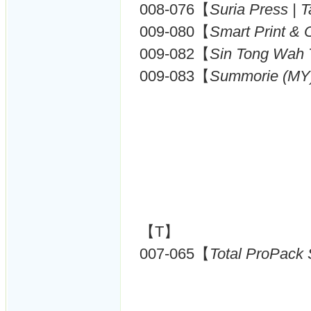
008-076【
Suria Press | 
009-080【
Smart Print & 
009-082【
Sin Tong Wah 
009-083【
Summorie (MY
【T】
007-065【
Total ProPack