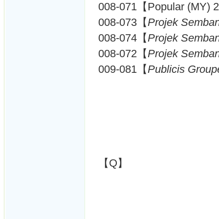
008-071【Popular (MY) 
008-073【
Projek Semban
008-074【
Projek Semban
008-072【
Projek Semba
009-081【
Publicis Grou
【Q】