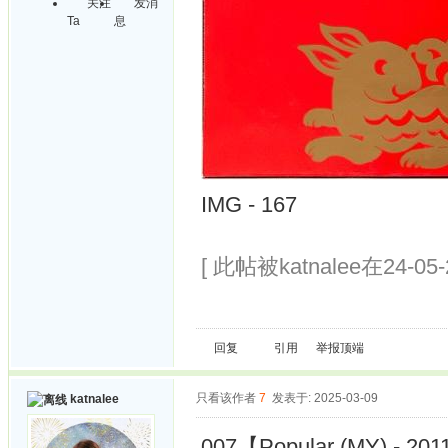
关注
发消
Ta
息
IMG - 167
[ 此帖被katnalee在24-05
回复
引用
举报
顶端
只看该作者
7
发表于: 2025-03-09
katnalee
007【Popular (MY) - 2011