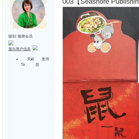
003【Seashore Publishing
级别:
银牌会员
显示用户信息
关注
发消
Ta
息