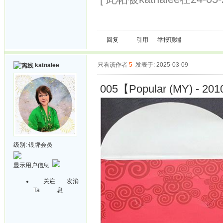
回复
引用
举报
顶端
只看该作者
5
发表于: 2025-03-09
katnalee
005【Popular (MY) - 2010
级别:
银牌会员
显示用户信息
关注
发消
Ta
息