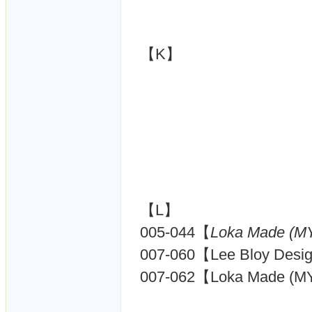
【K】
【L】
005-044【
Loka Made (M
007-060【Lee Bloy Desi
007-062【Loka Made (M