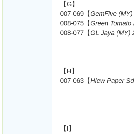
【G】
007-069【
GemFive (MY)
008-075【
Green Tomato 
008-077【
GL Jaya (MY) 
【H】
007-063【
Hiew Paper Sd
【I】