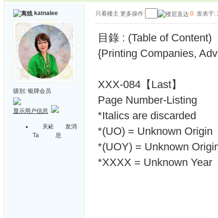
katnalee
只看楼主
更多操作
0
发表于: 2
目錄 : (Table of Content)
{Printing Companies, Adve
XXX-084【Last】
级别:
银牌会员
Page Number-Listing
显示用户信息
*Italics are discarded
关注
发消
*(UO) = Unknown Origin
Ta
息
*(UOY) = Unknown Origin
*XXXX = Unknown Year