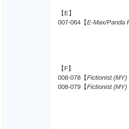
【E】
007-064【
E-Max/Panda P
【F】
008-078【
Fictionist (MY)
008-079【
Fictionist (MY)