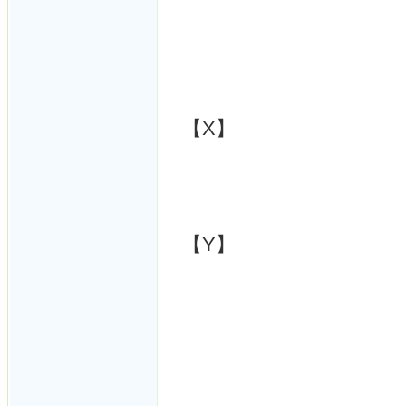
【X】
【Y】