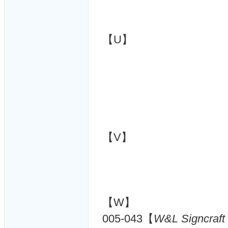
【U】
【V】
【W】
005-043【
W&L Signcraft