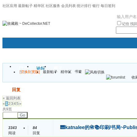
社区应用
最新帖子
精华区
社区服务
会员列表
统计排行
银行
每日签到
|帮助
记住
找
门户
论坛
圈子
书签
[切换到宽版]
最新帖子
精华区
袦褘效
收藏
校
发帖
回复
« 返回列表
«
1
2
3
4
5
»
共9页
Go
🎹katnalee的📇📚印刷/书局~Publis
3343
84
阅读
回复