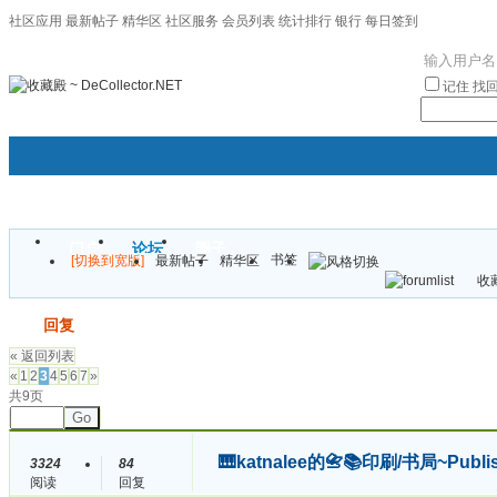
社区应用
最新帖子
精华区
社区服务
会员列表
统计排行
银行
每日签到
|帮助
记住
找
门户
论坛
圈子
书签
[切换到宽版]
最新帖子
精华区
袦褘效
收藏
校
发帖
回复
« 返回列表
«
1
2
3
4
5
6
7
»
共9页
Go
🎹katnalee的📇📚印刷/书局~Publis
3324
84
阅读
回复