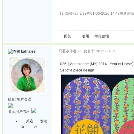
[ 此帖被katnalee在01-06-2026 14:49重新编辑 
回复
引用
举报
顶端
只看该作者
26
发表于: 2025-03-12
katnalee
026【Apostrophe (MY) 2014 - Year of Horse
Set of 4 piece design
级别:
银牌会员
显示用户信息
关注
发消
Ta
息