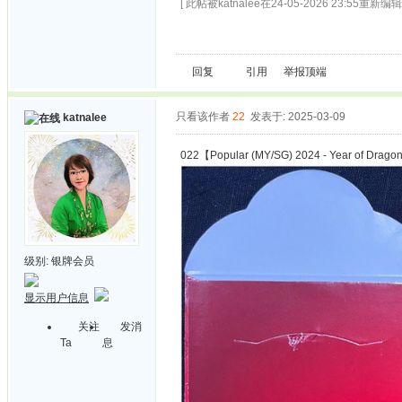
[ 此帖被katnalee在24-05-2026 23:55重新编辑 
回复
引用
举报
顶端
只看该作者
22
发表于: 2025-03-09
katnalee
022【Popular (MY/SG) 2024 - Year of Drag
级别:
银牌会员
显示用户信息
关注
发消
Ta
息