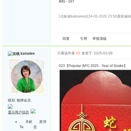
IMG - 167
[ 此帖被katnalee在24-05-2026 23:56重新编辑 
回复
引用
举报
顶端
只看该作者
23
发表于: 2025-03-09
katnalee
023【Popular (MY) 2025 - Year of Snake】
级别:
银牌会员
显示用户信息
关注
发消
Ta
息