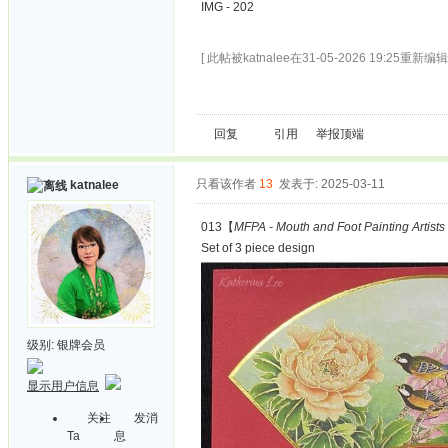
IMG - 202
[ 此帖被katnalee在31-05-2026 19:25重新编辑 
回复
引用
举报
顶端
只看该作者
13
发表于: 2025-03-11
katnalee
013【
MFPA - Mouth and Foot Painting Artists
Set of 3 piece design
级别:
银牌会员
显示用户信息
关注
发消
Ta
息