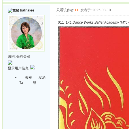
只看该作者
11
发表于: 2025-03-10
katnalee
011【
KL Dance Works Ballet Academy (MY) -
级别:
银牌会员
显示用户信息
关注
发消
Ta
息