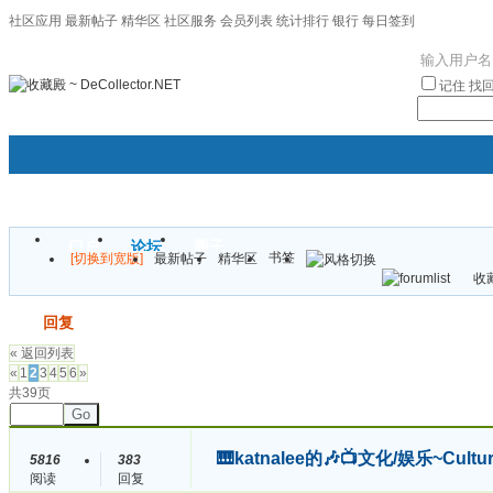
社区应用
最新帖子
精华区
社区服务
会员列表
统计排行
银行
每日签到
|帮助
记住
找
门户
论坛
圈子
书签
[切换到宽版]
最新帖子
精华区
袦褘效
收藏
校
发帖
回复
« 返回列表
«
1
2
3
4
5
6
»
共39页
Go
🎹katnalee的🎶📺文化/娱乐~Cult
5816
383
阅读
回复