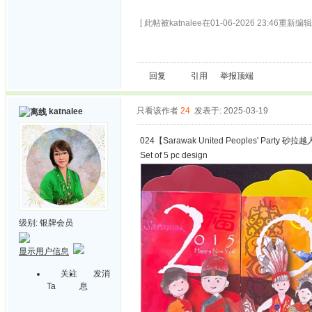
[ 此帖被katnalee在01-06-2026 23:46重新编辑 
回复
引用
举报
顶端
只看该作者
24
发表于: 2025-03-19
katnalee
024【Sarawak United Peoples' Party 砂拉越
Set of 5 pc design
级别:
银牌会员
显示用户信息
关注
发消
Ta
息