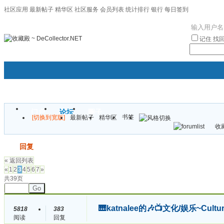
社区应用
最新帖子
精华区
社区服务
会员列表
统计排行
银行
每日签到
|帮助
记住
找
门户
论坛
圈子
书签
[切换到宽版]
最新帖子
精华区
袦褘效
收藏
校
发帖
回复
« 返回列表
«
1
2
3
4
5
6
7
»
共39页
Go
🎹katnalee的🎶📺文化/娱乐~Cult
5818
383
阅读
回复