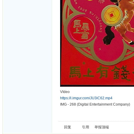
VIdeo
https://i.imgur.com/JU3iC62.mp4
IMG - 268 (Digital Entertainment Company)
回复
引用
举报
顶端