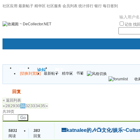
社区应用
最新帖子
精华区
社区服务
会员列表
统计排行
银行
每日签到
|帮助
记住
找
门户
论坛
圈子
书签
[切换到宽版]
最新帖子
精华区
袦褘效
收藏
校
发帖
回复
« 返回列表
«
28
29
30
31
32
33
34
35
»
共39页
Go
🎹katnalee的🎶📺文化/娱乐~Cult
5831
383
阅读
回复