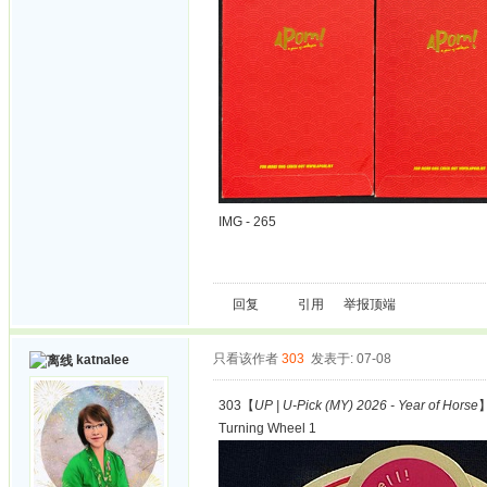
IMG - 265
回复
引用
举报
顶端
只看该作者
303
发表于: 07-08
katnalee
303【
UP | U-Pick (MY) 2026 - Year of Horse
Turning Wheel 1