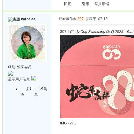
回复
引用
举报
顶端
只看该作者
307
发表于: 07-13
katnalee
307【
Cindy Ong Swimming (MY) 2025 - Year
级别:
银牌会员
显示用户信息
关注
发消
Ta
息
IMG - 271