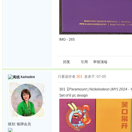
IMG - 265
回复
引用
举报
顶端
只看该作者
301
发表于: 07-05
katnalee
301【
Paramount | Nickelodeon (MY) 2024 - Y
Set of 6 pc design
级别:
银牌会员