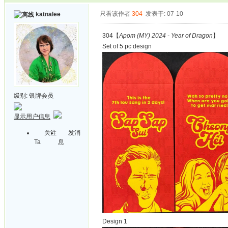
只看该作者
304
发表于: 07-10
katnalee
304【
Apom (MY) 2024 - Year of Dragon
】
Set of 5 pc design
级别:
银牌会员
显示用户信息
关注
发消
Ta
息
Design 1