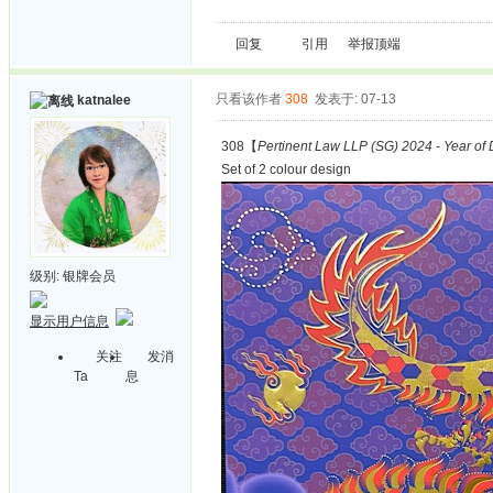
回复
引用
举报
顶端
只看该作者
308
发表于: 07-13
katnalee
308【
Pertinent Law LLP (SG) 2024 - Year of
Set of 2 colour design
级别:
银牌会员
显示用户信息
关注
发消
Ta
息