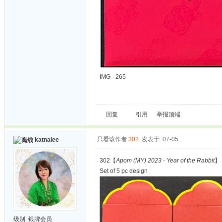
IMG - 265
回复
引用
举报
顶端
只看该作者
302
发表于: 07-05
katnalee
302【
Apom (MY) 2023 - Year of the Rabbit
】
Set of 5 pc design
级别:
银牌会员