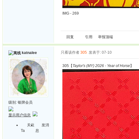
IMG - 269
回复
引用
举报
顶端
只看该作者
305
发表于: 07-10
katnalee
305【
Taylor's (MY) 2026 - Year of Horse
】
级别:
银牌会员
显示用户信息
关注
发消
Ta
息