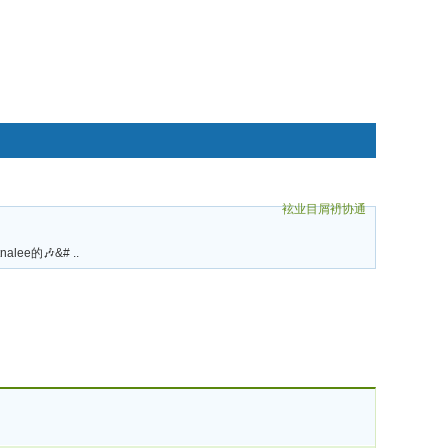
袨业目屑袇协通
碌袗
tnalee的🎶&# ..