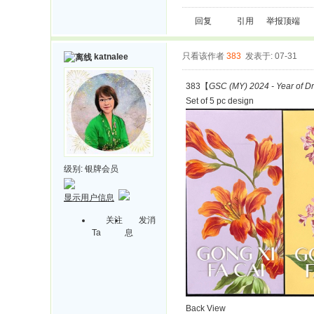
回复
引用
举报
顶端
只看该作者
383
发表于: 07-31
katnalee
383【
GSC (MY) 2024 - Year of D
Set of 5 pc design
级别:
银牌会员
显示用户信息
关注
发消
Ta
息
Back View