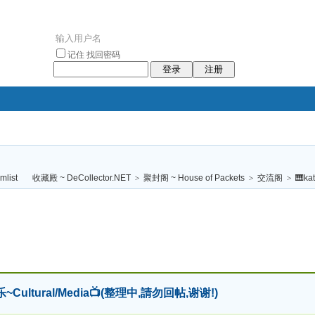
记住
找回密码
登录
注册
袥小袥
袦褘效
褔
袠袠袥眩褦
收藏殿 ~ DeCollector.NET
>
聚封阁 ~ House of Packets
>
交流阁
>
🎹ka
校
乐~Cultural/Media📺(整理中,請勿回帖,谢谢!)