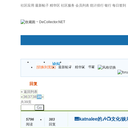
社区应用
最新帖子
精华区
社区服务
会员列表
统计排行
银行
每日签到
|帮助
门户
论坛
圈子
书签
[切换到宽版]
最新帖子
精华区
发帖
回复
« 返回列表
«
36
37
38
39
»
共39页
Go
🎹katnalee的🎶📺文化/娱
5796
383
阅读
回复