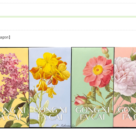
ragon
】