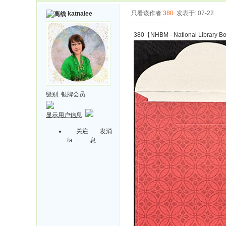
只看该作者
380
发表于: 07-22
katnalee
380【NHBM - National Library Bo
级别:
银牌会员
显示用户信息
关注
发消
Ta
息