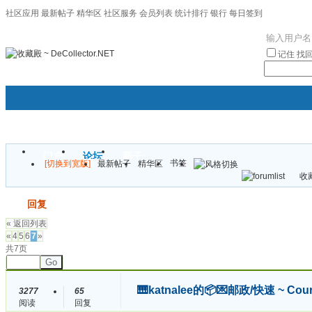
社区应用
最新帖子
精华区
社区服务
会员列表
统计排行
银行
每日签到
|帮助
记住
找
门户
论坛
圈子
书签
[切换到宽版]
最新帖子
精华区
袦褘效
收藏
校
发帖
回复
« 返回列表
«
4
5
6
7
»
共7页
Go
🎹katnalee的📦💌邮政/快速 ~ Cou
3277
65
阅读
回复