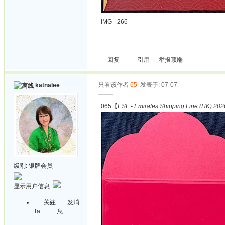
IMG - 266
回复
引用
举报
顶端
只看该作者
65
发表于: 07-07
katnalee
065【
ESL - Emirates Shipping Line (HK) 2026
级别:
银牌会员
显示用户信息
关注
发消
Ta
息