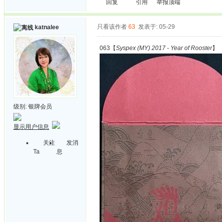
回复
引用
举报
顶端
只看该作者
63
发表于: 05-29
katnalee
063【
Syspex (MY) 2017 - Year of Rooster
】
级别:
银牌会员
显示用户信息
关注
发消
Ta
息