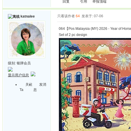
回复
引用
举报
顶端
只看该作者
64
发表于: 07-06
katnalee
064【Pos Malaysia (MY) 2026 - Year of Hor
Set of 2 pc design
级别:
银牌会员
显示用户信息
关注
发消
Ta
息