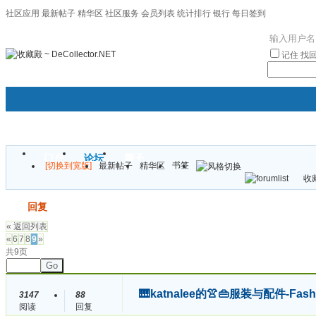
社区应用
最新帖子
精华区
社区服务
会员列表
统计排行
银行
每日签到
|帮助
记住
找
门户
论坛
圈子
书签
[切换到宽版]
最新帖子
精华区
袦褘效
收藏
校
发帖
回复
« 返回列表
«
6
7
8
9
»
共9页
Go
🎹katnalee的👚👜服装与配件-Fas
3147
88
阅读
回复