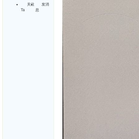
关注
发消
Ta
息