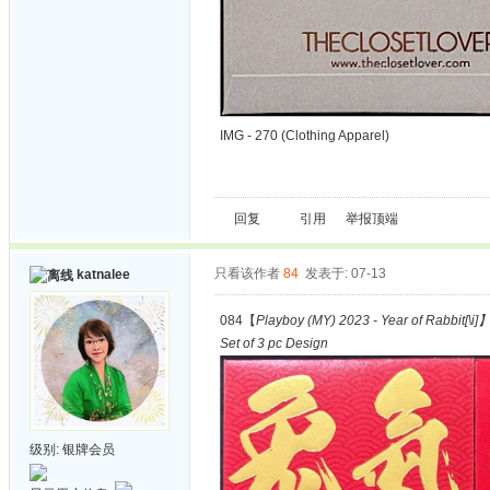
IMG - 270 (Clothing Apparel)
回复
引用
举报
顶端
只看该作者
84
发表于: 07-13
katnalee
084【
Playboy (MY) 2023 - Year of Rabbit[\i]
Set of 3 pc Design
级别:
银牌会员