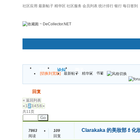
社区应用
最新帖子
精华区
社区服务
会员列表
统计排行
银行
每日签到
|帮助
门户
论坛
圈子
书签
[切换到宽版]
最新帖子
精华区
发帖
回复
« 返回列表
«
1
2
3
4
5
6
»
共11页
Go
Clarakaka 的美妝部
7863
109
阅读
回复