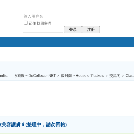
记住
找回密码
登录
注册
袥小袥
袦褘效
褔
袠袠袥眩褦
收藏殿 ~ DeCollector.NET
>
聚封阁 ~ House of Packets
>
交流阁
>
Clar
校
化妝美容護膚💄(整理中，請勿回帖)