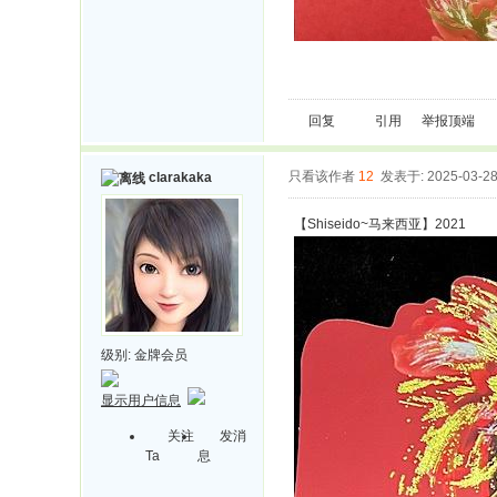
回复
引用
举报
顶端
只看该作者
12
发表于: 2025-03-2
clarakaka
【Shiseido~马来西亚】2021
级别:
金牌会员
显示用户信息
关注
发消
Ta
息