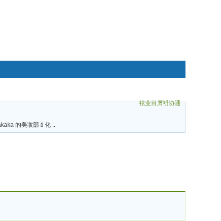
袨业目屑袇协通
碌袗
akaka 的美妝部💄化 ..