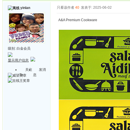
只看该作者
40
发表于: 2025-06-02
yinlan
A&A Premium Cookware
级别:
白金会员
显示用户信息
关注
发消
Ta
息