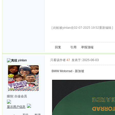
[ 此帖被yinlan在02-07-2025 19:52重新编辑 ]
回复
引用
举报
顶端
只看该作者
47
发表于: 2025-06-03
yinlan
BMW Motorrad - 新加坡
级别:
白金会员
显示用户信息
关注
发消