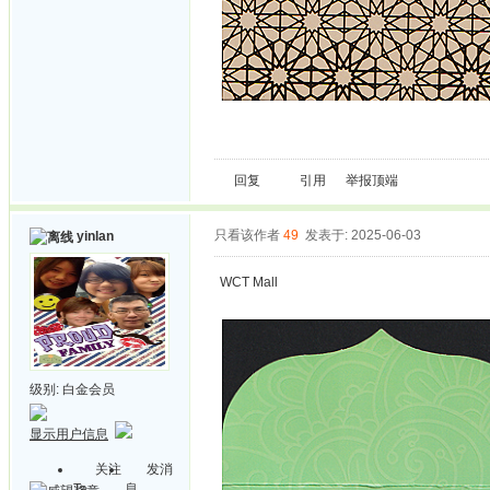
回复
引用
举报
顶端
只看该作者
49
发表于: 2025-06-03
yinlan
WCT Mall
级别:
白金会员
显示用户信息
关注
发消
Ta
息