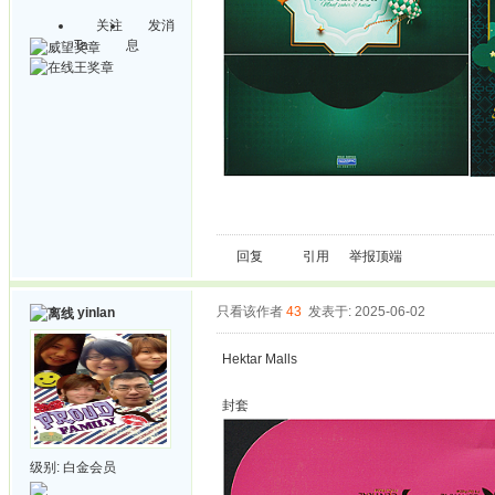
关注
发消
Ta
息
回复
引用
举报
顶端
只看该作者
43
发表于: 2025-06-02
yinlan
Hektar Malls
封套
级别:
白金会员