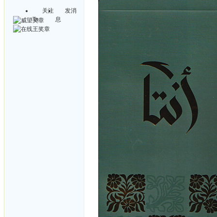
关注
发消
Ta
息