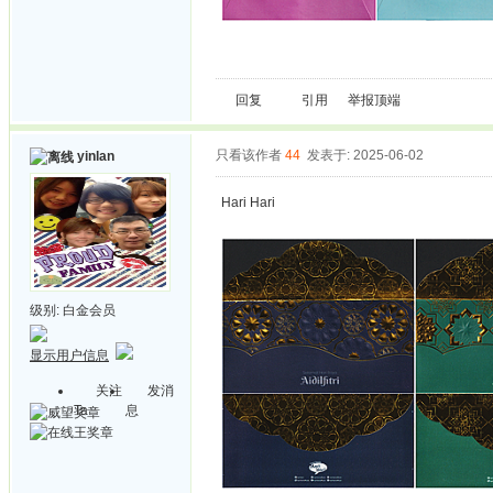
回复
引用
举报
顶端
只看该作者
44
发表于: 2025-06-02
yinlan
Hari Hari
级别:
白金会员
显示用户信息
关注
发消
Ta
息