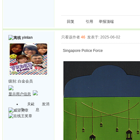
回复
引用
举报
顶端
只看该作者
46
发表于: 2025-06-02
yinlan
Singapore Police Force
级别:
白金会员
显示用户信息
关注
发消
Ta
息