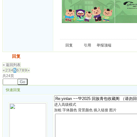
回复
引用
举报
顶端
发帖
回复
« 返回列表
«
2
3
4
5
6
7
8
9
»
共24页
Go
快速回复
进入高级模式
加粗
字体颜色
背景颜色
插入链接
图片