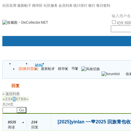
社区应用
最新帖子
精华区
社区服务
会员列表
统计排行
银行
每日签到
|帮助
记住
找
门户
论坛
圈子
书签
[切换到宽版]
最新帖子
精华区
袦褘效
收藏
校
发帖
回复
« 返回列表
«
2
3
4
5
6
7
8
9
»
共24页
Go
[2025]
yinlan ~~💚2025 回
6535
234
阅读
回复