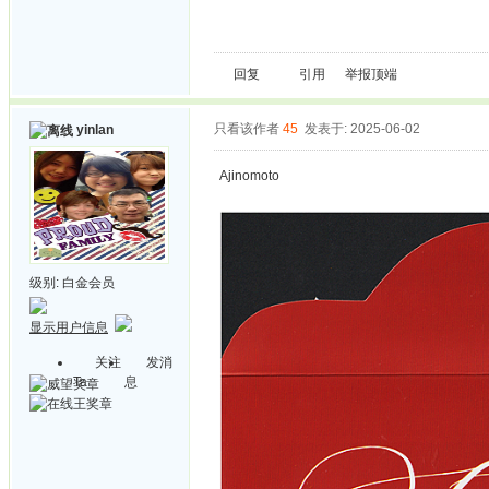
回复
引用
举报
顶端
只看该作者
45
发表于: 2025-06-02
yinlan
Ajinomoto
级别:
白金会员
显示用户信息
关注
发消
Ta
息