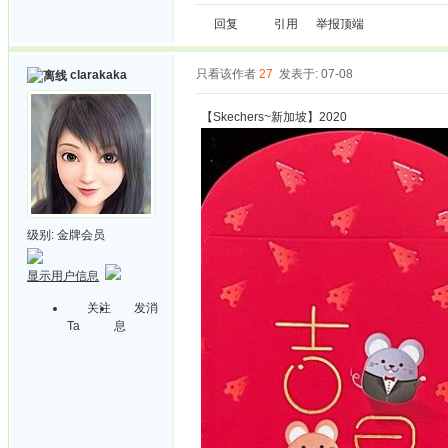
回复
引用
举报
顶端
只看该作者
27
发表于: 07-08
clarakaka
【Skechers~新加坡】2020
级别:
金牌会员
显示用户信息
关注
发消
Ta
息