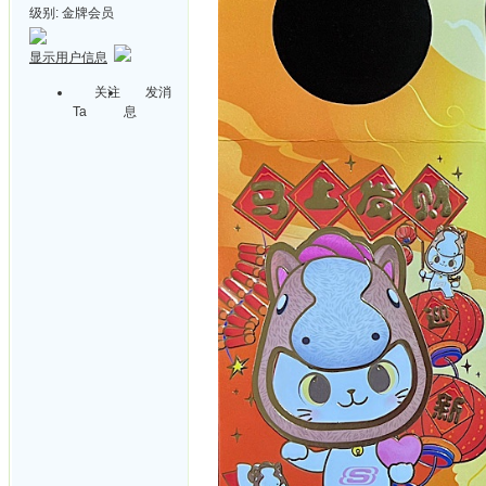
级别:
金牌会员
显示用户信息
关注
发消
Ta
息