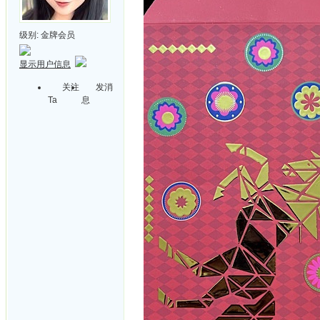
级别:
金牌会员
显示用户信息
关注
发消
Ta
息