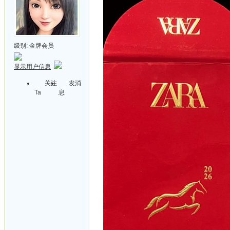
级别:
金牌会员
显示用户信息
关注
发消
Ta
息