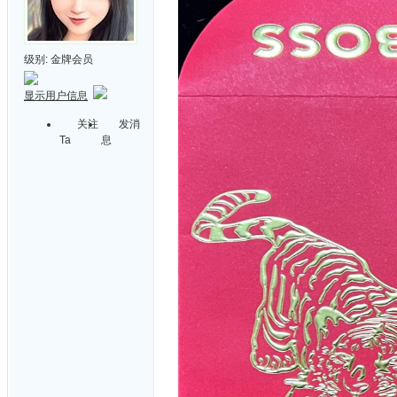
级别:
金牌会员
显示用户信息
关注
发消
Ta
息