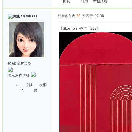
回复
引用
举报
顶端
只看该作者
28
发表于: 07-08
clarakaka
【Skechers~香港】2024
级别:
金牌会员
显示用户信息
关注
发消
Ta
息