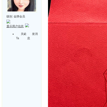
级别:
金牌会员
显示用户信息
关注
发消
Ta
息