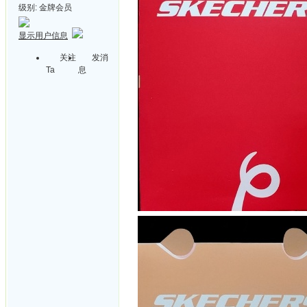
级别:
金牌会员
显示用户信息
关注
发消
Ta
息