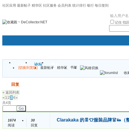
社区应用
最新帖子
精华区
社区服务
会员列表
统计排行
银行
每日签到
|帮助
记住
找
门户
论坛
圈子
书签
[切换到宽版]
最新帖子
精华区
袦褘效
收藏
校
发帖
回复
« 返回列表
«
1
2
3
4
»
共4页
Go
Clarakaka 的👖👕服裝品牌
1674
30
阅读
回复