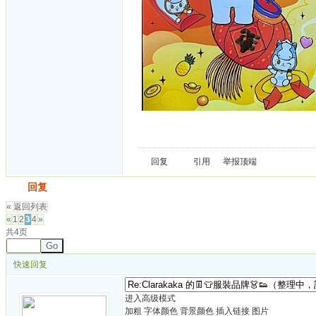
回复
引用
举报
顶端
发帖
回复
« 返回列表
«
1
2
3
4
»
共4页
Go
快速回复
进入高级模式
加粗
字体颜色
背景颜色
插入链接
图片