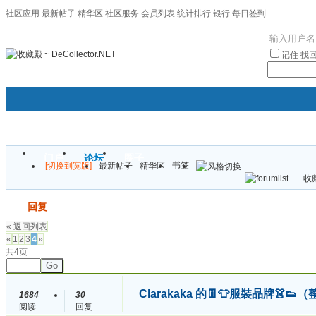
社区应用
最新帖子
精华区
社区服务
会员列表
统计排行
银行
每日签到
|帮助
记住
找
门户
论坛
圈子
书签
[切换到宽版]
最新帖子
精华区
袦褘效
收藏
校
发帖
回复
« 返回列表
«
1
2
3
4
»
共4页
Go
Clarakaka 的👖👕服裝品牌
1684
30
阅读
回复