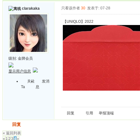
只看该作者
30
发表于: 07-28
clarakaka
【UNIQLO】2022
级别:
金牌会员
显示用户信息
关注
发消
Ta
息
回复
引用
举报
顶端
发帖
回复
« 返回列表
«
1
2
3
4
»