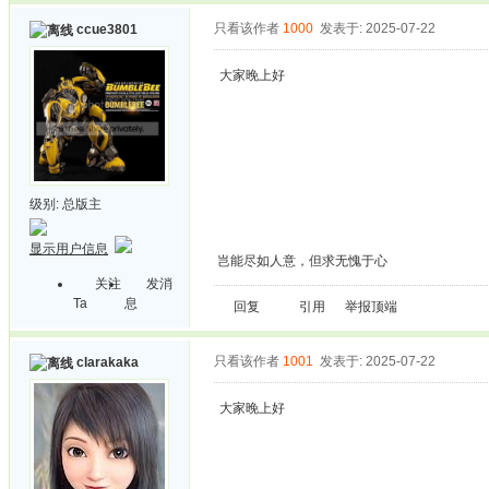
只看该作者
1000
发表于: 2025-07-22
ccue3801
大家晚上好
级别:
总版主
显示用户信息
岂能尽如人意，但求无愧于心
关注
发消
Ta
息
回复
引用
举报
顶端
只看该作者
1001
发表于: 2025-07-22
clarakaka
大家晚上好