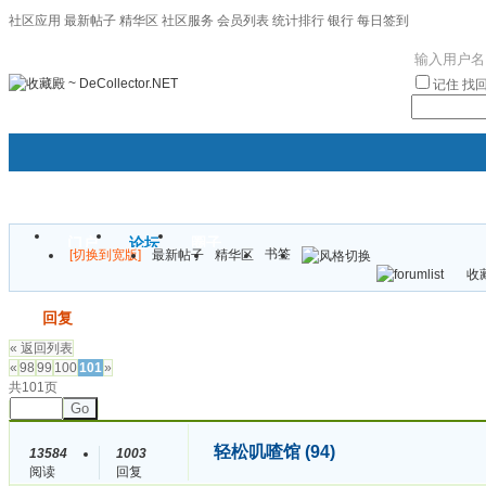
社区应用
最新帖子
精华区
社区服务
会员列表
统计排行
银行
每日签到
|帮助
记住
找
门户
论坛
圈子
书签
[切换到宽版]
最新帖子
精华区
袦褘效
收藏
校
发帖
回复
« 返回列表
«
98
99
100
101
»
共101页
Go
轻松叽喳馆 (94)
13584
1003
阅读
回复