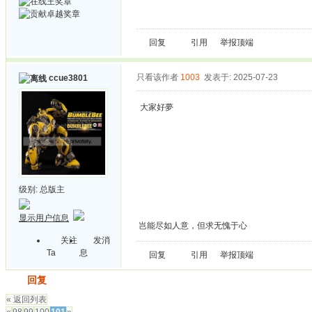
回复
引用
举报
顶端
只看该作者
1003
发表于: 2025-07-23
ccue3801
大家好夢
级别:
总版主
显示用户信息
岂能尽如人意，但求无愧于心
关注
发消
Ta
息
回复
引用
举报
顶端
发帖
回复
« 返回列表