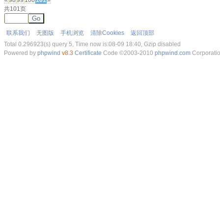
«
98
99
100
101
»
共101页
Go
联系我们
无图版
手机浏览
清除Cookies
返回顶部
Total 0.296923(s) query 5, Time now is:08-09 18:40, Gzip disabled
Powered by
phpwind
v8.3
Certificate
Code ©2003-2010
phpwind.com
Corporati