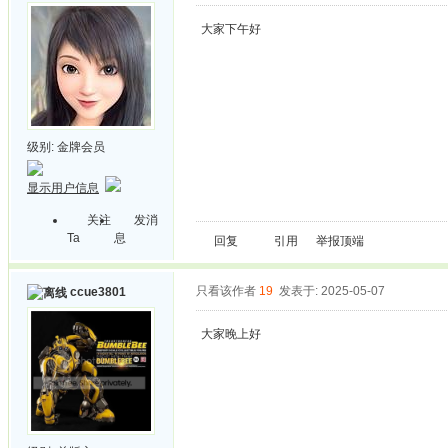
大家下午好
级别:
金牌会员
显示用户信息
关注
发消
Ta
息
回复
引用
举报
顶端
只看该作者
19
发表于: 2025-05-07
ccue3801
大家晚上好