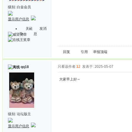
级别:
白金会员
显示用户信息
关注
发消
Ta
息
回复
引用
举报
顶端
只看该作者
12
发表于: 2025-05-07
qq18
大家早上好～
级别:
论坛版主
显示用户信息