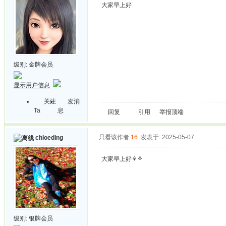
大家早上好
级别:
金牌会员
显示用户信息
关注
发消
Ta
息
回复
引用
举报
顶端
只看该作者
16
发表于: 2025-05-07
chloeding
大家早上好⚘⚘
级别:
银牌会员