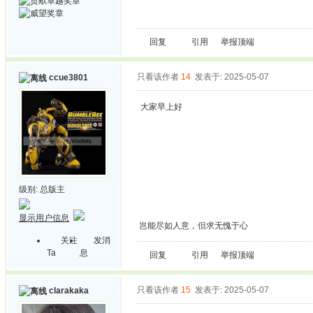
回复
引用
举报
顶端
只看该作者
14
发表于: 2025-05-07
ccue3801
大家早上好
级别:
总版主
显示用户信息
岂能尽如人意，但求无愧于心
关注
发消
Ta
息
回复
引用
举报
顶端
只看该作者
15
发表于: 2025-05-07
clarakaka