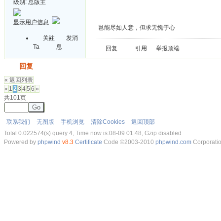
级别:
总版主
显示用户信息
岂能尽如人意，但求无愧于心
关注
发消
Ta
息
回复
引用
举报
顶端
发帖
回复
« 返回列表
«
1
2
3
4
5
6
»
共101页
Go
联系我们
无图版
手机浏览
清除Cookies
返回顶部
Total 0.022574(s) query 4, Time now is:08-09 01:48, Gzip disabled
Powered by
phpwind
v8.3
Certificate
Code ©2003-2010
phpwind.com
Corporati