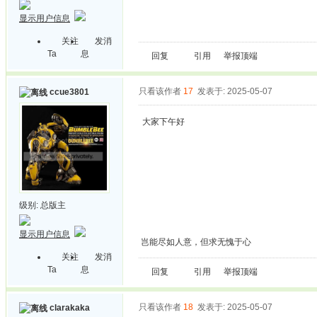
显示用户信息
关注
发消
Ta
息
回复
引用
举报
顶端
只看该作者
17
发表于: 2025-05-07
ccue3801
大家下午好
级别:
总版主
显示用户信息
岂能尽如人意，但求无愧于心
关注
发消
Ta
息
回复
引用
举报
顶端
只看该作者
18
发表于: 2025-05-07
clarakaka