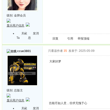
级别:
金牌会员
显示用户信息
关注
发消
Ta
息
回复
引用
举报
顶端
只看该作者
35
发表于: 2025-05-09
ccue3801
大家好梦
级别:
总版主
显示用户信息
岂能尽如人意，但求无愧于心
关注
发消