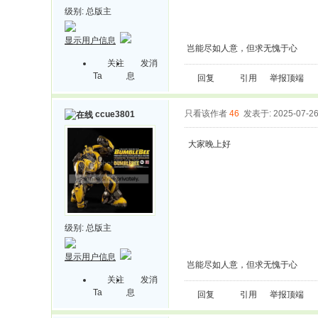
级别:
总版主
显示用户信息
岂能尽如人意，但求无愧于心
关注
发消
Ta
息
回复
引用
举报
顶端
只看该作者
46
发表于: 2025-07-2
ccue3801
大家晚上好
级别:
总版主
显示用户信息
岂能尽如人意，但求无愧于心
关注
发消
Ta
息
回复
引用
举报
顶端