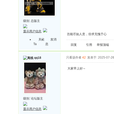
级别:
总版主
显示用户信息
岂能尽如人意，但求无愧于心
关注
发消
Ta
息
回复
引用
举报
顶端
只看该作者
42
发表于: 2025-07-2
qq18
大家早上好～
级别:
论坛版主
显示用户信息