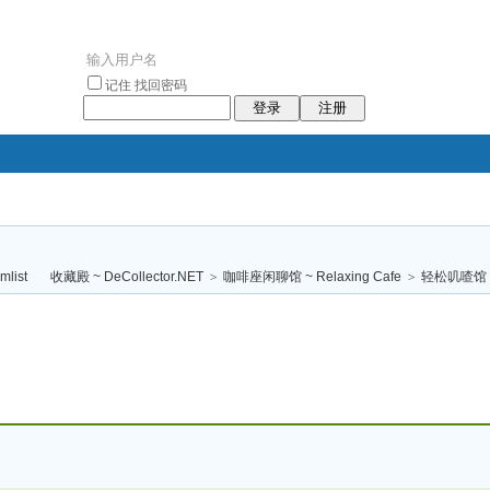
记住
找回密码
登录
注册
袥小袥
袦褘效
褔
袠袠袥眩褦
收藏殿 ~ DeCollector.NET
>
咖啡座闲聊馆 ~ Relaxing Cafe
>
轻松叽喳馆 (
校