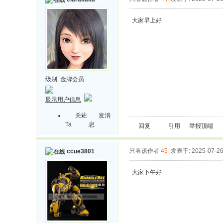
大家早上好
级别:
金牌会员
显示用户信息
关注
发消
Ta
息
回复
引用
举报
顶端
只看该作者
45
发表于: 2025-07-2
ccue3801
大家下午好