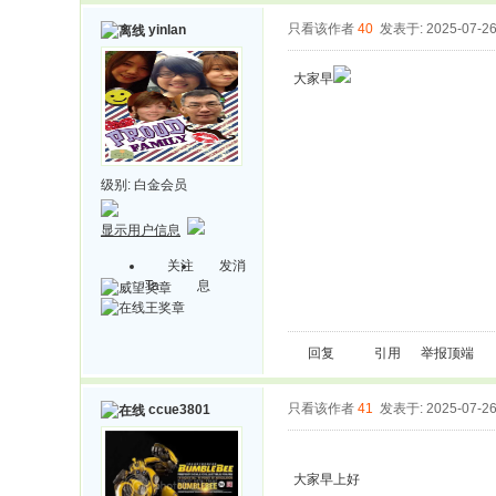
只看该作者
40
发表于: 2025-07-2
yinlan
大家早
级别:
白金会员
显示用户信息
关注
发消
Ta
息
回复
引用
举报
顶端
只看该作者
41
发表于: 2025-07-2
ccue3801
大家早上好