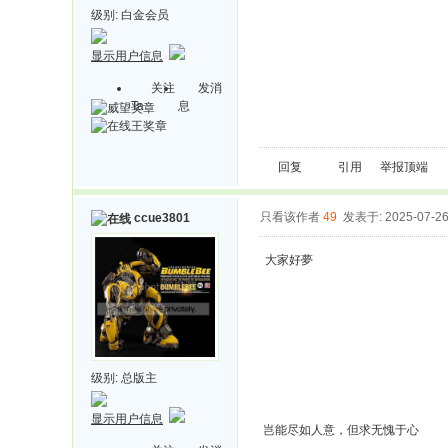
级别:
白金会员
显示用户信息
关注
发消
Ta
息
回复
引用
举报
顶端
只看该作者
49
发表于: 2025-07-2
ccue3801
大家好夢
级别:
总版主
显示用户信息
岂能尽如人意，但求无愧于心