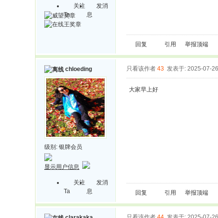
关注
发消
Ta
息
回复
引用
举报
顶端
只看该作者
43
发表于: 2025-07-2
chloeding
大家早上好
级别:
银牌会员
显示用户信息
关注
发消
Ta
息
回复
引用
举报
顶端
只看该作者
44
发表于: 2025-07-2
clarakaka