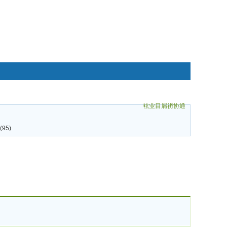
袨业目屑袇协通
碌袗
95)