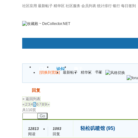
社区应用
最新帖子
精华区
社区服务
会员列表
统计排行
银行
每日签到
|帮助
门户
论坛
圈子
书签
[切换到宽版]
最新帖子
精华区
发帖
回复
« 返回列表
«
2
3
4
5
6
7
8
9
»
共110页
Go
轻松叽喳馆 (95)
12813
1093
阅读
回复