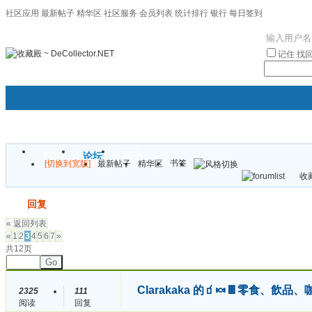
社区应用
最新帖子
精华区
社区服务
会员列表
统计排行
银行
每日签到
|帮助
记住
找
门户
论坛
圈子
书签
[切换到宽版]
最新帖子
精华区
袦褘效
收藏
校
发帖
回复
« 返回列表
«
1
2
3
4
5
6
7
»
共12页
Go
Clarakaka 的🧃🍬🍫零食、飲品、
2325
111
阅读
回复