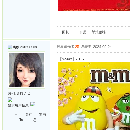
回复
引用
举报
顶端
只看该作者
25
发表于: 2025-09-04
clarakaka
【m&m's】2015
级别:
金牌会员
显示用户信息
关注
发消
Ta
息