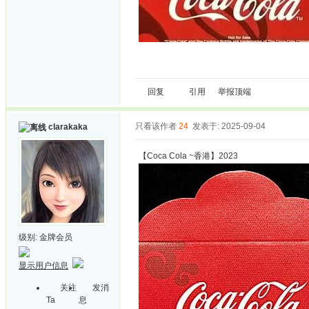
回复
引用
举报
顶端
只看该作者
24
发表于: 2025-09-04
clarakaka
【Coca Cola ~香港】2023
级别:
金牌会员
显示用户信息
关注
发消
Ta
息