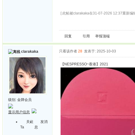
[ 此帖被clarakaka在31-07-2026 12:37重新编辑
回复
引用
举报
顶端
只看该作者
28
发表于: 2025-10-03
clarakaka
【NESPRESSO~香港】2021
级别:
金牌会员
显示用户信息
关注
发消
Ta
息