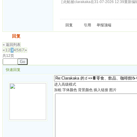
[ 此帖被clarakaka在31-07-2026 12:39重新编辑
回复
引用
举报
顶端
发帖
回复
« 返回列表
«
1
2
3
4
5
6
7
»
共12页
Go
快速回复
进入高级模式
加粗
字体颜色
背景颜色
插入链接
图片