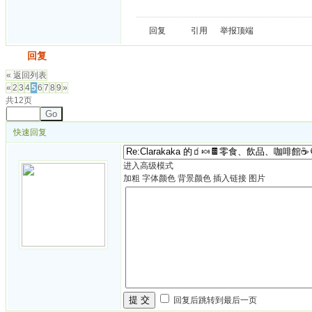
回复
引用
举报
顶端
发帖
回复
« 返回列表
«
2
3
4
5
6
7
8
9
»
共12页
Go
快速回复
进入高级模式
加粗
字体颜色
背景颜色
插入链接
图片
提 交
回复后跳转到最后一页