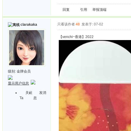
回复
引用
举报
顶端
只看该作者
48
发表于: 07-02
clarakaka
【venchi~香港】2022
级别:
金牌会员
显示用户信息
关注
发消
Ta
息