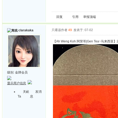
回复
引用
举报
顶端
只看该作者
49
发表于: 07-02
clarakaka
【Ah Weng Koh 阿荣哥|Gen Tea~马来西亚】2
级别:
金牌会员
显示用户信息
关注
发消
Ta
息