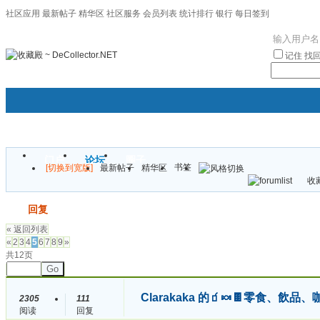
社区应用
最新帖子
精华区
社区服务
会员列表
统计排行
银行
每日签到
|帮助
记住
找
门户
论坛
圈子
书签
[切换到宽版]
最新帖子
精华区
袦褘效
收藏
校
发帖
回复
« 返回列表
«
2
3
4
5
6
7
8
9
»
共12页
Go
Clarakaka 的🧃🍬🍫零食、飲品、
2305
111
阅读
回复