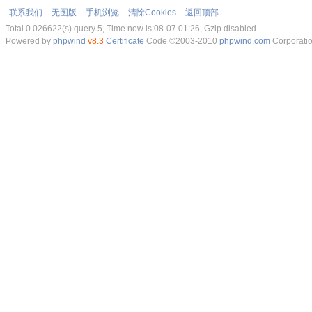
联系我们
无图版
手机浏览
清除Cookies
返回顶部
Total 0.026622(s) query 5, Time now is:08-07 01:26, Gzip disabled
Powered by
phpwind
v8.3
Certificate
Code ©2003-2010
phpwind.com
Corporati