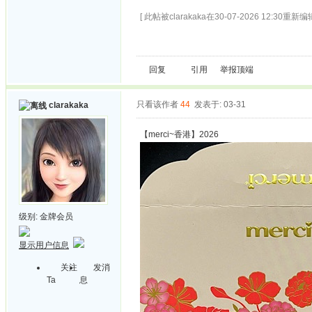
[ 此帖被clarakaka在30-07-2026 12:30重新编辑
回复
引用
举报
顶端
只看该作者
44
发表于: 03-31
clarakaka
【merci~香港】2026
级别:
金牌会员
显示用户信息
关注
发消
Ta
息