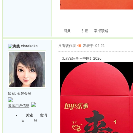
回复
引用
举报
顶端
只看该作者
46
发表于: 04-21
clarakaka
【Lay’s乐事～中国】2026
级别:
金牌会员
显示用户信息
关注
发消
Ta
息