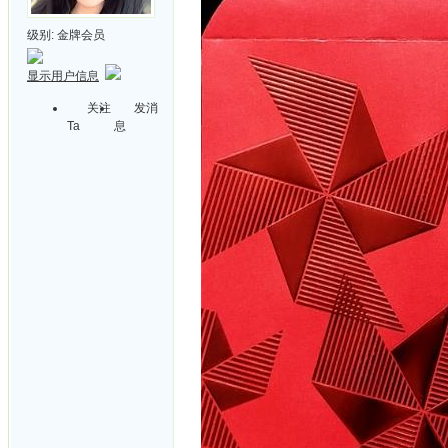
级别:
金牌会员
显示用户信息
关注
发消
Ta
息