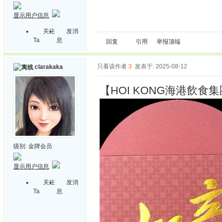
显示用户信息
关注
发消
Ta
息
回复
引用
举报
顶端
只看该作者
3
发表于: 2025-08-12
clarakaka
【HOI KONG海港飲食集
级别:
金牌会员
显示用户信息
关注
发消
Ta
息