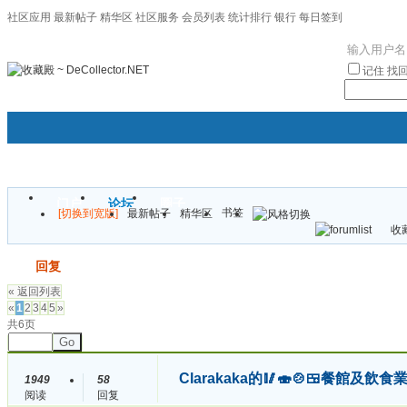
社区应用
最新帖子
精华区
社区服务
会员列表
统计排行
银行
每日签到
|帮助
记住
找
门户
论坛
圈子
书签
[切换到宽版]
最新帖子
精华区
袦褘效
收藏
校
发帖
回复
« 返回列表
«
1
2
3
4
5
»
共6页
Go
Clarakaka的🥢🍣🍲🍱餐館及飲食業
1949
58
阅读
回复