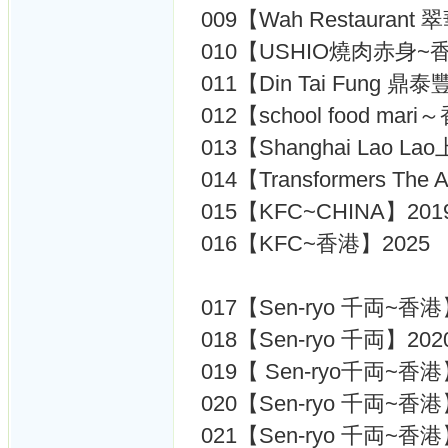
009【Wah Restauran
010【USHIO燒肉赤身~
011【Din Tai Fung 
012【school food ma
013【Shanghai Lao
014【Transformers T
015【KFC~CHINA】201
016【KFC~香港】2025
017【Sen-ryo 千両~香港
018【Sen-ryo 千両】202
019【 Sen-ryo千両~香港
020【Sen-ryo 千両~香港
021【Sen-ryo 千両~香港