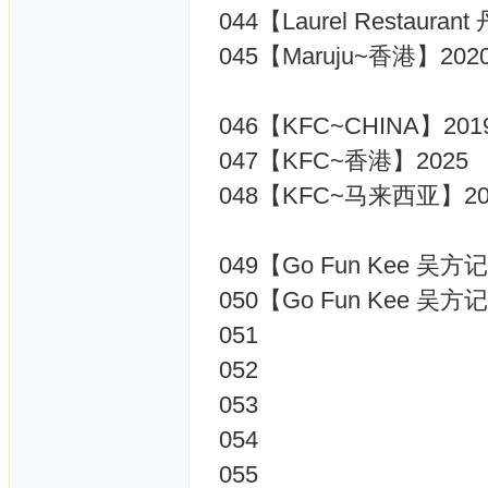
044【Laurel Restaura
045【Maruju~香港】202
046【KFC~CHINA】201
047【KFC~香港】2025
048【KFC~马来西亚】20
049【Go Fun Kee 吴方
050【Go Fun Kee 吴
051
052
053
054
055