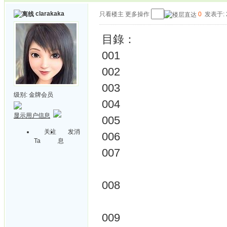
clarakaka
只看楼主
更多操作
0
发表于: 2
目錄：
001
002
003
级别:
金牌会员
004
显示用户信息
005
关注
发消
006
Ta
息
007
008
009