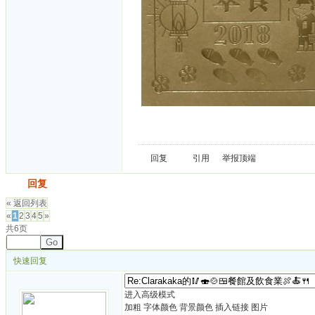
回复
引用
举报
顶端
发帖
回复
« 返回列表
«
1
2
3
4
5
»
共6页
Go
快速回复
进入高级模式
加粗
字体颜色
背景颜色
插入链接
图片