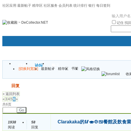
社区应用
最新帖子
精华区
社区服务
会员列表
统计排行
银行
每日签到
|帮助
记住
找
门户
论坛
圈子
书签
[切换到宽版]
最新帖子
精华区
袦褘效
收藏
校
发帖
回复
« 返回列表
«
3
4
5
6
»
共6页
Go
Clarakaka的🥢🍣🍲🍱餐館及飲食業
1938
58
阅读
回复