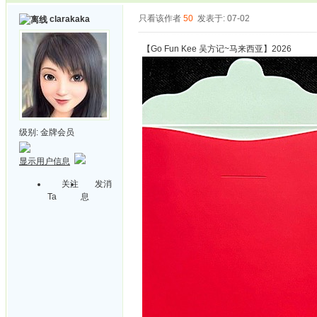
只看该作者
50
发表于: 07-02
clarakaka
【Go Fun Kee 吴方记~马来西亚】2026
级别:
金牌会员
显示用户信息
关注
发消
Ta
息