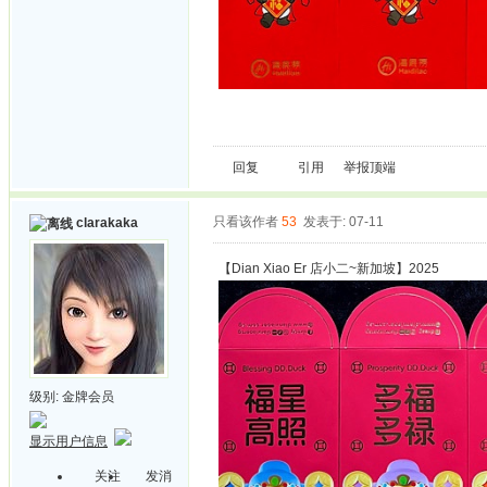
回复
引用
举报
顶端
只看该作者
53
发表于: 07-11
clarakaka
【Dian Xiao Er 店小二~新加坡】2025
级别:
金牌会员
显示用户信息
关注
发消