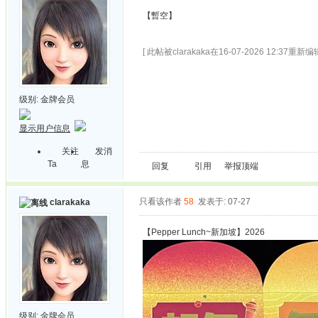
【暫空】
[ 此帖被clarakaka在16-07-2026 12:37重新编辑
级别:
金牌会员
显示用户信息
关注
发消
Ta
息
回复
引用
举报
顶端
只看该作者
58
发表于: 07-27
clarakaka
【Pepper Lunch~新加坡】2026
级别:
金牌会员