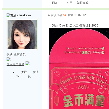
回复
引用
举报
顶端
只看该作者
54
发表于: 07-12
clarakaka
【Dian Xiao Er 店小二~新加坡】2026
级别:
金牌会员
显示用户信息
关注
发消
Ta
息