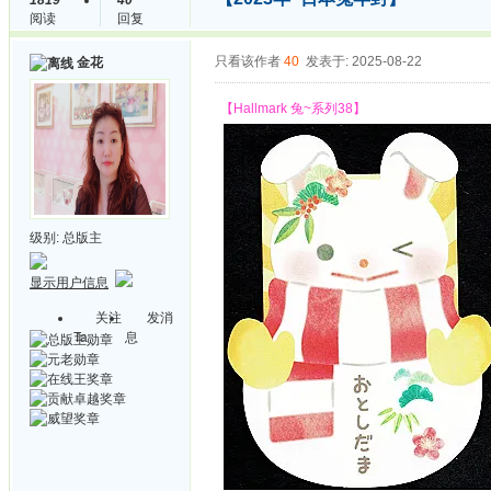
1819
40
阅读
回复
只看该作者
40
发表于: 2025-08-22
金花
【Hallmark 兔~系列38】
级别:
总版主
显示用户信息
关注
发消
Ta
息