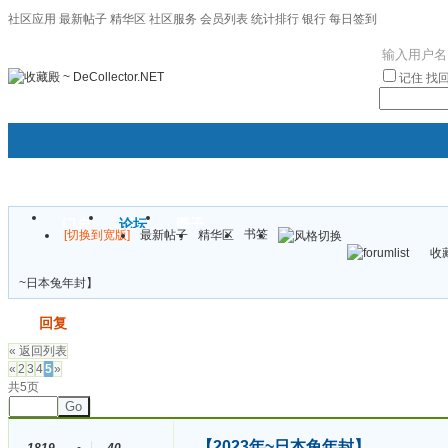
社区应用
最新帖子
精华区
社区服务
会员列表
统计排行
银行
每日签到
|帮助
记住
找
门户
论坛
圈子
书签
[切换到宽版]
最新帖子
精华区
袦褘效
收藏
校
~日本兔年封】
发帖
回复
« 返回列表
«
2
3
4
5
»
共5页
Go
【2023年~日本兔年封】