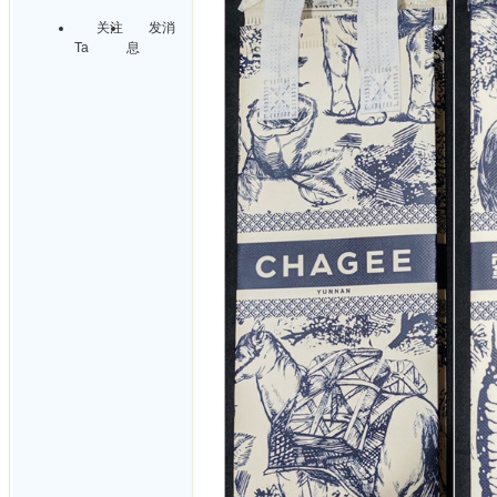
关注
发消
Ta
息