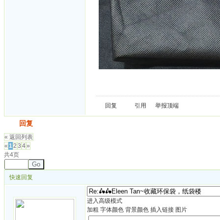
回复
引用
举报
顶端
发帖
回复
« 返回列表
«
1
2
3
4
»
共4页
Go
快速回复
进入高级模式
加粗
字体颜色
背景颜色
插入链接
图片