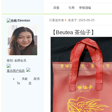
回复
引用
举报
顶端
只看该作者
6
发表于: 2025-09-25
Eleentan
【Beutea 茶仙子】
级别:
金牌会员
显示用户信息
关注
发消
Ta
息