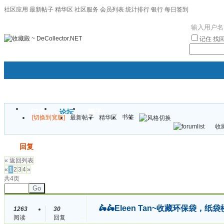
社区应用
最新帖子
精华区
社区服务
会员列表
统计排行
银行
每日签到
|帮助
记住
找
门户
论坛
圈子
书签
[切换到宽版]
最新帖子
精华区
袦褘效
收藏
校
发帖
回复
« 返回列表
«
1
2
3
4
»
共4页
Go
🛵🛵Eleen Tan~收藏环保袋，纸袋
1263
30
阅读
回复