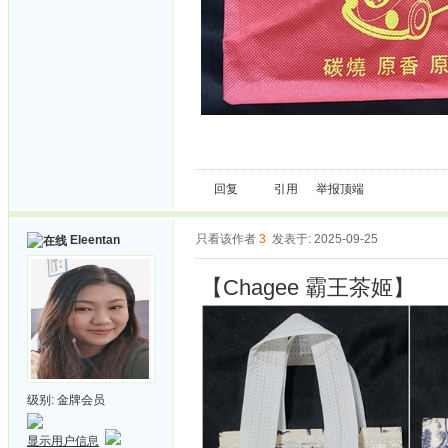
回复
引用
举报
顶端
只看该作者
3
发表于: 2025-09-25
Eleentan
【Chagee 霸王茶姬】
级别:
金牌会员
显示用户信息