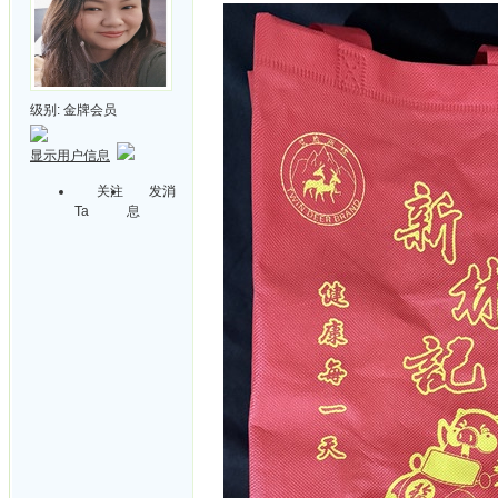
级别:
金牌会员
显示用户信息
关注
发消
Ta
息