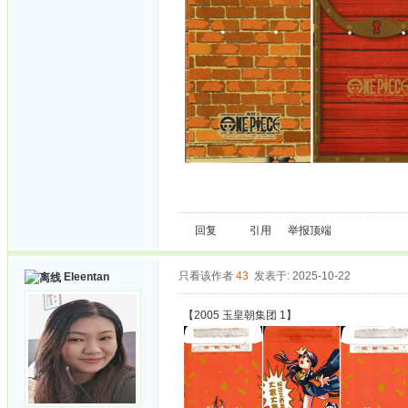
回复
引用
举报
顶端
只看该作者
43
发表于: 2025-10-22
Eleentan
【2005 玉皇朝集团 1】