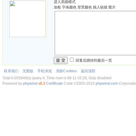
进入高级模式
加粗
字体颜色
背景颜色
插入链接
图片
提 交
回复后跳转到最后一页
联系我们
无图版
手机浏览
清除Cookies
返回顶部
Total 0.055948(s) query 4, Time now is:08-11 03:28, Gzip disabled
Powered by
phpwind
v8.3
Certificate
Code ©2003-2010
phpwind.com
Corporati