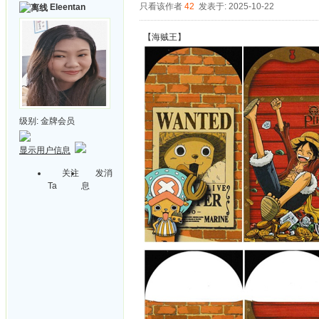
只看该作者
42
发表于: 2025-10-22
Eleentan
【海贼王】
级别:
金牌会员
显示用户信息
关注
发消
Ta
息