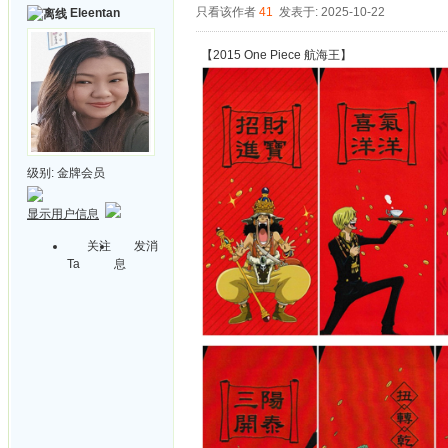
只看该作者
41
发表于: 2025-10-22
Eleentan
【2015 One Piece 航海王】
级别:
金牌会员
显示用户信息
关注
发消
Ta
息