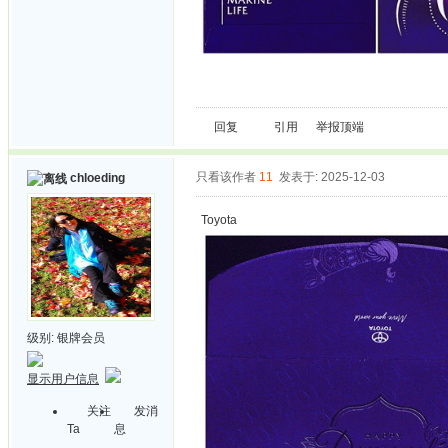
回复
引用
举报
顶端
只看该作者
11
发表于: 2025-12-03
chloeding
Toyota
级别:
银牌会员
显示用户信息
关注
发消
Ta
息