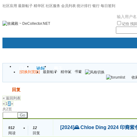
社区应用
最新帖子
精华区
社区服务
会员列表
统计排行
银行
每日签到
|帮助
记住
找
门户
论坛
圈子
书签
[切换到宽版]
最新帖子
精华区
袦褘效
收藏
校
发帖
回复
« 返回列表
«
1
2
»
共2页
Go
[2024]
🌄 Chloe Ding 202
912
12
阅读
回复