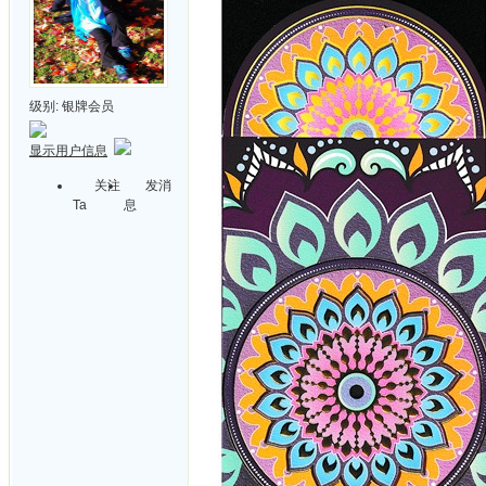
级别:
银牌会员
显示用户信息
关注
发消
Ta
息