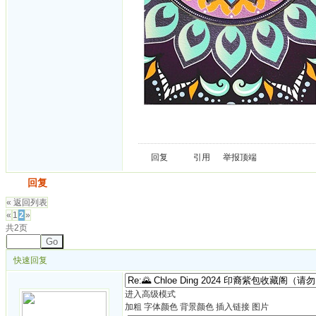
回复
引用
举报
顶端
发帖
回复
« 返回列表
«
1
2
»
共2页
Go
快速回复
进入高级模式
加粗
字体颜色
背景颜色
插入链接
图片