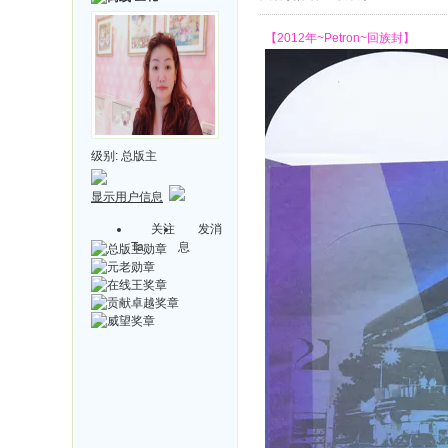
【2012年~Petron~回族封】
级别:
总版主
显示用户信息
关注
发消
Ta
息