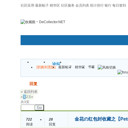
社区应用
最新帖子
精华区
社区服务
会员列表
统计排行
银行
每日签到
|帮助
门户
论坛
圈子
书签
[切换到宽版]
最新帖子
精华区
发帖
回复
« 返回列表
«
1
2
3
»
共3页
Go
金花の红包封收藏之【Petron
722
28
阅读
回复