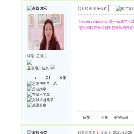
金花
只看楼主
更多操作
Petron corporation
该公司以开发和制造高性能的开式齿
级别:
总版主
显示用户信息
关注
发消
Ta
息
回复
引用
举报
顶端
只看该作者
1
发表于: 2025-10-26
金花