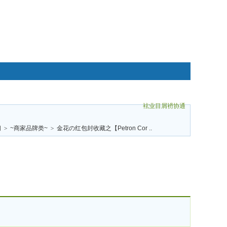
袨业目屑袇协通
碌袗
阁
>
~商家品牌类~
>
金花の红包封收藏之【Petron Cor ..