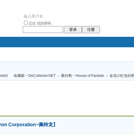
记住
找回密码
登录
注册
袥小袥
袦褘效
褔
袠袠袥眩褦
收藏殿 ~ DeCollector.NET
>
聚封阁 ~ House of Packets
>
金花の红包封
校
 Corporation~佩特龙】