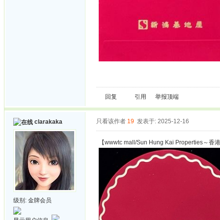
回复
引用
举报
顶端
只看该作者
19
发表于: 2025-12-16
clarakaka
【wwwtc mall/Sun Hung Kai Properties～
级别:
金牌会员