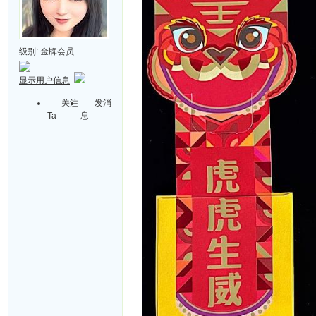
级别:
金牌会员
显示用户信息
关注
发消
Ta
息