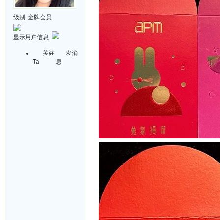
级别:
金牌会员
显示用户信息
关注
发消
Ta
息