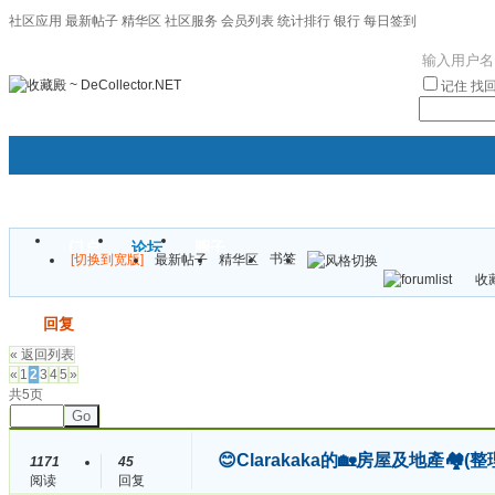
社区应用
最新帖子
精华区
社区服务
会员列表
统计排行
银行
每日签到
|帮助
记住
找
门户
论坛
圈子
书签
[切换到宽版]
最新帖子
精华区
袦褘效
收藏
校
发帖
回复
« 返回列表
«
1
2
3
4
5
»
共5页
Go
😊Clarakaka的🏡房屋及地產
1171
45
阅读
回复