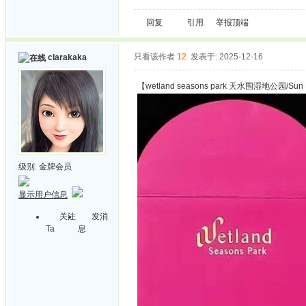
回复
引用
举报
顶端
只看该作者
12
发表于: 2025-12-16
clarakaka
【wetland seasons park 天水围湿地公园/Sun 
级别:
金牌会员
显示用户信息
关注
发消
Ta
息