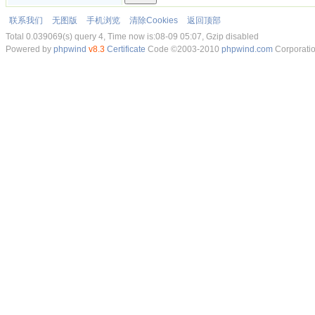
联系我们
无图版
手机浏览
清除Cookies
返回顶部
Total 0.039069(s) query 4, Time now is:08-09 05:07, Gzip disabled
Powered by
phpwind
v8.3
Certificate
Code ©2003-2010
phpwind.com
Corporati