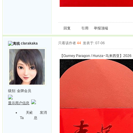
回复
引用
举报
顶端
只看该作者
44
发表于: 07-06
clarakaka
【Gurney Paragon / Hunza~马来西亚】2026
级别:
金牌会员
显示用户信息
关注
发消
Ta
息