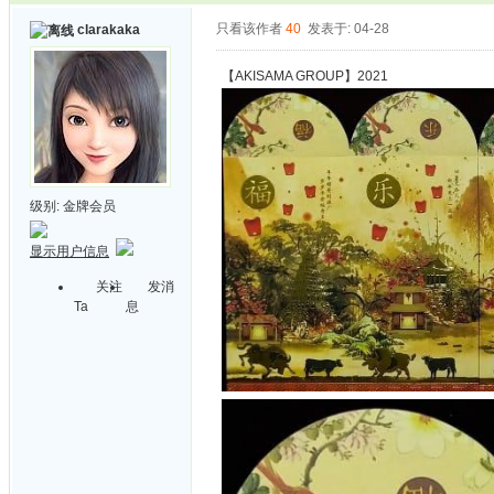
只看该作者
40
发表于: 04-28
clarakaka
【AKISAMA GROUP】2021
级别:
金牌会员
显示用户信息
关注
发消
Ta
息