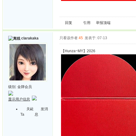
回复
引用
举报
顶端
只看该作者
45
发表于: 07-13
clarakaka
【Hunza~MY】2026
级别:
金牌会员
显示用户信息
关注
发消
Ta
息