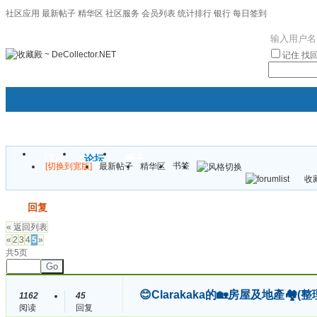
社区应用
最新帖子
精华区
社区服务
会员列表
统计排行
银行
每日签到
|帮助
记住
找
门户
论坛
圈子
书签
[切换到宽版]
最新帖子
精华区
袦褘效
收藏
校
发帖
回复
« 返回列表
«
2
3
4
5
»
共5页
Go
😊Clarakaka的🏡房屋及地產
1162
45
阅读
回复