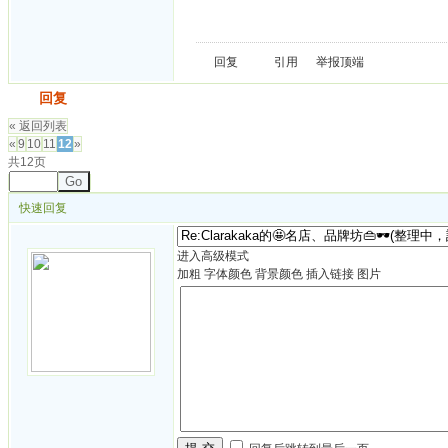
回复
引用
举报
顶端
发帖
回复
« 返回列表
«
9
10
11
12
»
共12页
Go
快速回复
进入高级模式
加粗
字体颜色
背景颜色
插入链接
图片