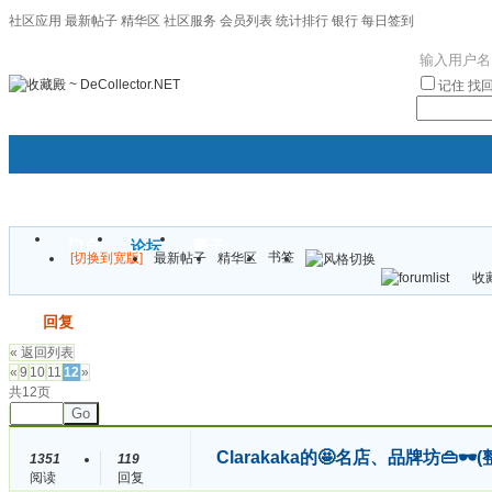
社区应用
最新帖子
精华区
社区服务
会员列表
统计排行
银行
每日签到
|帮助
记住
找
门户
论坛
圈子
书签
[切换到宽版]
最新帖子
精华区
袦褘效
收藏
校
发帖
回复
« 返回列表
«
9
10
11
12
»
共12页
Go
Clarakaka的🤩名店、品牌坊👜
1351
119
阅读
回复